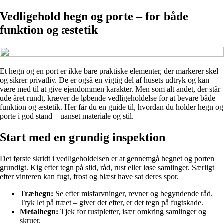
Vedligehold hegn og porte – for både
funktion og æstetik
Et hegn og en port er ikke bare praktiske elementer, der markerer skel
og sikrer privatliv. De er også en vigtig del af husets udtryk og kan
være med til at give ejendommen karakter. Men som alt andet, der står
ude året rundt, kræver de løbende vedligeholdelse for at bevare både
funktion og æstetik. Her får du en guide til, hvordan du holder hegn og
porte i god stand – uanset materiale og stil.
Start med en grundig inspektion
Det første skridt i vedligeholdelsen er at gennemgå hegnet og porten
grundigt. Kig efter tegn på slid, råd, rust eller løse samlinger. Særligt
efter vinteren kan fugt, frost og blæst have sat deres spor.
Træhegn:
Se efter misfarvninger, revner og begyndende råd.
Tryk let på træet – giver det efter, er det tegn på fugtskade.
Metalhegn:
Tjek for rustpletter, især omkring samlinger og
skruer.