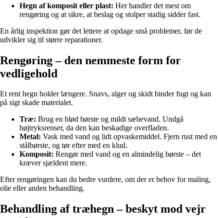
Hegn af komposit eller plast:
Her handler det mest om
rengøring og at sikre, at beslag og stolper stadig sidder fast.
En årlig inspektion gør det lettere at opdage små problemer, før de
udvikler sig til større reparationer.
Rengøring – den nemmeste form for
vedligehold
Et rent hegn holder længere. Snavs, alger og skidt binder fugt og kan
på sigt skade materialet.
Træ:
Brug en blød børste og mildt sæbevand. Undgå
højtryksrenser, da den kan beskadige overfladen.
Metal:
Vask med vand og lidt opvaskemiddel. Fjern rust med en
stålbørste, og tør efter med en klud.
Komposit:
Rengør med vand og en almindelig børste – det
kræver sjældent mere.
Efter rengøringen kan du bedre vurdere, om der er behov for maling,
olie eller anden behandling.
Behandling af træhegn – beskyt mod vejr