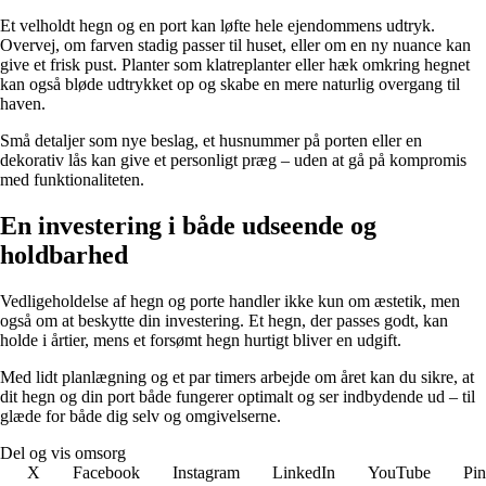
Et velholdt hegn og en port kan løfte hele ejendommens udtryk.
Overvej, om farven stadig passer til huset, eller om en ny nuance kan
give et frisk pust. Planter som klatreplanter eller hæk omkring hegnet
kan også bløde udtrykket op og skabe en mere naturlig overgang til
haven.
Små detaljer som nye beslag, et husnummer på porten eller en
dekorativ lås kan give et personligt præg – uden at gå på kompromis
med funktionaliteten.
En investering i både udseende og
holdbarhed
Vedligeholdelse af hegn og porte handler ikke kun om æstetik, men
også om at beskytte din investering. Et hegn, der passes godt, kan
holde i årtier, mens et forsømt hegn hurtigt bliver en udgift.
Med lidt planlægning og et par timers arbejde om året kan du sikre, at
dit hegn og din port både fungerer optimalt og ser indbydende ud – til
glæde for både dig selv og omgivelserne.
Del og vis omsorg
X
Facebook
Instagram
LinkedIn
YouTube
Pin