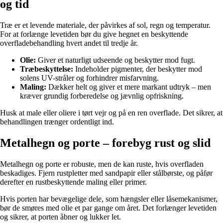
og tid
Træ er et levende materiale, der påvirkes af sol, regn og temperatur.
For at forlænge levetiden bør du give hegnet en beskyttende
overfladebehandling hvert andet til tredje år.
Olie:
Giver et naturligt udseende og beskytter mod fugt.
Træbeskyttelse:
Indeholder pigmenter, der beskytter mod
solens UV-stråler og forhindrer misfarvning.
Maling:
Dækker helt og giver et mere markant udtryk – men
kræver grundig forberedelse og jævnlig opfriskning.
Husk at male eller oliere i tørt vejr og på en ren overflade. Det sikrer, at
behandlingen trænger ordentligt ind.
Metalhegn og porte – forebyg rust og slid
Metalhegn og porte er robuste, men de kan ruste, hvis overfladen
beskadiges. Fjern rustpletter med sandpapir eller stålbørste, og påfør
derefter en rustbeskyttende maling eller primer.
Hvis porten har bevægelige dele, som hængsler eller låsemekanismer,
bør de smøres med olie et par gange om året. Det forlænger levetiden
og sikrer, at porten åbner og lukker let.