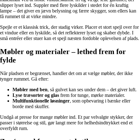
slipper lyset ind. Suppler med flere lyskilder i stedet for én kraftig
lampe – det giver en jævn belysning og færre skygger, som ellers kan
få rummet til at virke mindre.
Spejle er et klassisk trick, der stadig virker. Placer et stort spejl over for
et vindue eller en lyskilde, så det reflekterer lyset og skaber dybde. I
små entréer eller stuer kan et spejl næsten fordoble oplevelsen af plads.
Møbler og materialer – lethed frem for
fylde
Når pladsen er begrænset, handler det om at vælge møbler, der ikke
tynger rummet. Gå efter:
Møbler med ben
, så gulvet kan ses under dem – det giver luft.
Lyse træsorter og glas
frem for tunge, mørke materialer.
Multifunktionelle løsninger
, som opbevaring i bænke eller
borde med skuffer.
Undgå at presse for mange møbler ind. Et par velvalgte stykker, der
passer i størrelse og stil, gør langt mere for helhedsindtrykket end et
overfyldt rum.