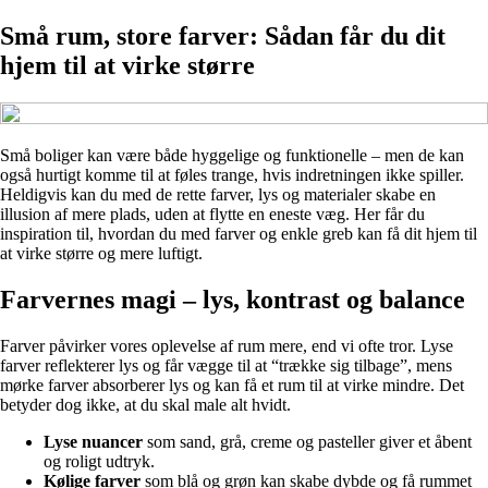
Små rum, store farver: Sådan får du dit
hjem til at virke større
Små boliger kan være både hyggelige og funktionelle – men de kan
også hurtigt komme til at føles trange, hvis indretningen ikke spiller.
Heldigvis kan du med de rette farver, lys og materialer skabe en
illusion af mere plads, uden at flytte en eneste væg. Her får du
inspiration til, hvordan du med farver og enkle greb kan få dit hjem til
at virke større og mere luftigt.
Farvernes magi – lys, kontrast og balance
Farver påvirker vores oplevelse af rum mere, end vi ofte tror. Lyse
farver reflekterer lys og får vægge til at “trække sig tilbage”, mens
mørke farver absorberer lys og kan få et rum til at virke mindre. Det
betyder dog ikke, at du skal male alt hvidt.
Lyse nuancer
som sand, grå, creme og pasteller giver et åbent
og roligt udtryk.
Kølige farver
som blå og grøn kan skabe dybde og få rummet