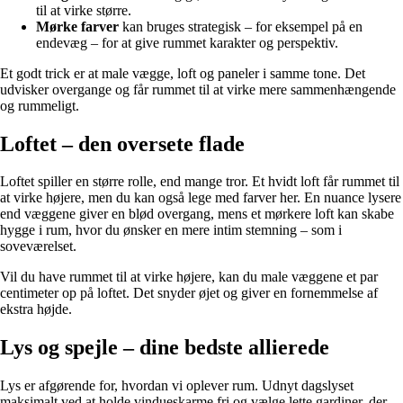
til at virke større.
Mørke farver
kan bruges strategisk – for eksempel på en
endevæg – for at give rummet karakter og perspektiv.
Et godt trick er at male vægge, loft og paneler i samme tone. Det
udvisker overgange og får rummet til at virke mere sammenhængende
og rummeligt.
Loftet – den oversete flade
Loftet spiller en større rolle, end mange tror. Et hvidt loft får rummet til
at virke højere, men du kan også lege med farver her. En nuance lysere
end væggene giver en blød overgang, mens et mørkere loft kan skabe
hygge i rum, hvor du ønsker en mere intim stemning – som i
soveværelset.
Vil du have rummet til at virke højere, kan du male væggene et par
centimeter op på loftet. Det snyder øjet og giver en fornemmelse af
ekstra højde.
Lys og spejle – dine bedste allierede
Lys er afgørende for, hvordan vi oplever rum. Udnyt dagslyset
maksimalt ved at holde vindueskarme fri og vælge lette gardiner, der