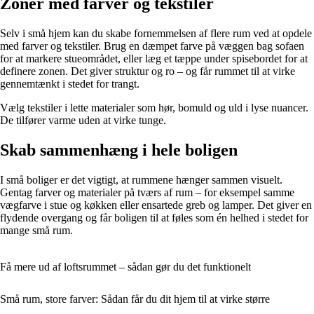
Zonér med farver og tekstiler
Selv i små hjem kan du skabe fornemmelsen af flere rum ved at opdele
med farver og tekstiler. Brug en dæmpet farve på væggen bag sofaen
for at markere stueområdet, eller læg et tæppe under spisebordet for at
definere zonen. Det giver struktur og ro – og får rummet til at virke
gennemtænkt i stedet for trangt.
Vælg tekstiler i lette materialer som hør, bomuld og uld i lyse nuancer.
De tilfører varme uden at virke tunge.
Skab sammenhæng i hele boligen
I små boliger er det vigtigt, at rummene hænger sammen visuelt.
Gentag farver og materialer på tværs af rum – for eksempel samme
vægfarve i stue og køkken eller ensartede greb og lamper. Det giver en
flydende overgang og får boligen til at føles som én helhed i stedet for
mange små rum.
Få mere ud af loftsrummet – sådan gør du det funktionelt
Små rum, store farver: Sådan får du dit hjem til at virke større