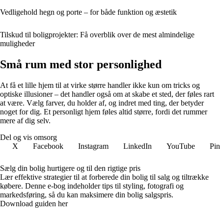
Vedligehold hegn og porte – for både funktion og æstetik
Tilskud til boligprojekter: Få overblik over de mest almindelige
muligheder
Små rum med stor personlighed
At få et lille hjem til at virke større handler ikke kun om tricks og
optiske illusioner – det handler også om at skabe et sted, der føles rart
at være. Vælg farver, du holder af, og indret med ting, der betyder
noget for dig. Et personligt hjem føles altid større, fordi det rummer
mere af dig selv.
Del og vis omsorg
X
Facebook
Instagram
LinkedIn
YouTube
Pin
Sælg din bolig hurtigere og til den rigtige pris
Lær effektive strategier til at forberede din bolig til salg og tiltrække
købere. Denne e-bog indeholder tips til styling, fotografi og
markedsføring, så du kan maksimere din bolig salgspris.
Download guiden her