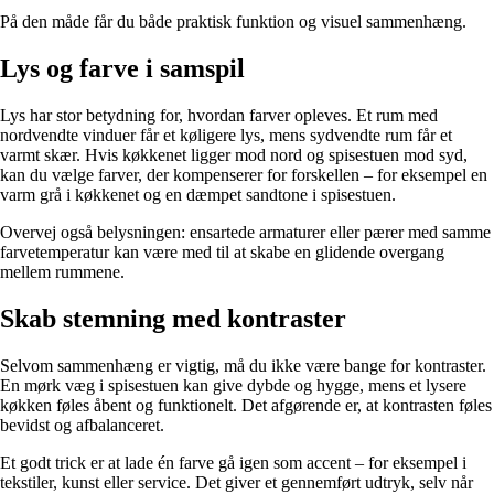
På den måde får du både praktisk funktion og visuel sammenhæng.
Lys og farve i samspil
Lys har stor betydning for, hvordan farver opleves. Et rum med
nordvendte vinduer får et køligere lys, mens sydvendte rum får et
varmt skær. Hvis køkkenet ligger mod nord og spisestuen mod syd,
kan du vælge farver, der kompenserer for forskellen – for eksempel en
varm grå i køkkenet og en dæmpet sandtone i spisestuen.
Overvej også belysningen: ensartede armaturer eller pærer med samme
farvetemperatur kan være med til at skabe en glidende overgang
mellem rummene.
Skab stemning med kontraster
Selvom sammenhæng er vigtig, må du ikke være bange for kontraster.
En mørk væg i spisestuen kan give dybde og hygge, mens et lysere
køkken føles åbent og funktionelt. Det afgørende er, at kontrasten føles
bevidst og afbalanceret.
Et godt trick er at lade én farve gå igen som accent – for eksempel i
tekstiler, kunst eller service. Det giver et gennemført udtryk, selv når