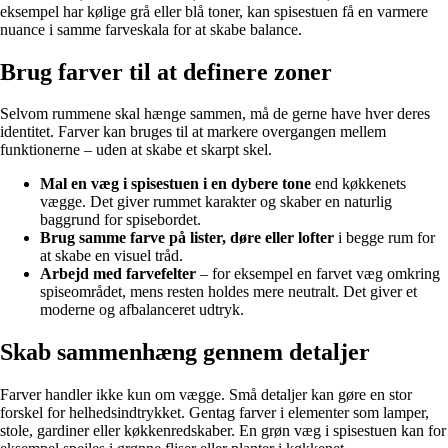
eksempel har kølige grå eller blå toner, kan spisestuen få en varmere
nuance i samme farveskala for at skabe balance.
Brug farver til at definere zoner
Selvom rummene skal hænge sammen, må de gerne have hver deres
identitet. Farver kan bruges til at markere overgangen mellem
funktionerne – uden at skabe et skarpt skel.
Mal en væg i spisestuen i en dybere tone
end køkkenets
vægge. Det giver rummet karakter og skaber en naturlig
baggrund for spisebordet.
Brug samme farve på lister, døre eller lofter
i begge rum for
at skabe en visuel tråd.
Arbejd med farvefelter
– for eksempel en farvet væg omkring
spiseområdet, mens resten holdes mere neutralt. Det giver et
moderne og afbalanceret udtryk.
Skab sammenhæng gennem detaljer
Farver handler ikke kun om vægge. Små detaljer kan gøre en stor
forskel for helhedsindtrykket. Gentag farver i elementer som lamper,
stole, gardiner eller køkkenredskaber. En grøn væg i spisestuen kan for