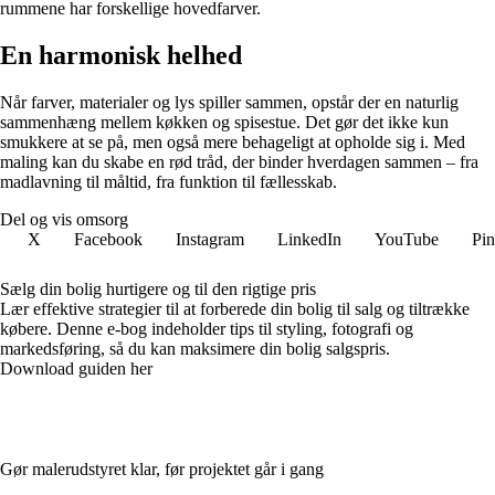
rummene har forskellige hovedfarver.
En harmonisk helhed
Når farver, materialer og lys spiller sammen, opstår der en naturlig
sammenhæng mellem køkken og spisestue. Det gør det ikke kun
smukkere at se på, men også mere behageligt at opholde sig i. Med
maling kan du skabe en rød tråd, der binder hverdagen sammen – fra
madlavning til måltid, fra funktion til fællesskab.
Del og vis omsorg
X
Facebook
Instagram
LinkedIn
YouTube
Pin
Sælg din bolig hurtigere og til den rigtige pris
Lær effektive strategier til at forberede din bolig til salg og tiltrække
købere. Denne e-bog indeholder tips til styling, fotografi og
markedsføring, så du kan maksimere din bolig salgspris.
Download guiden her
Gør malerudstyret klar, før projektet går i gang