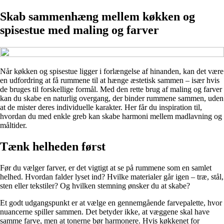
Skab sammenhæng mellem køkken og
spisestue med maling og farver
Når køkken og spisestue ligger i forlængelse af hinanden, kan det være
en udfordring at få rummene til at hænge æstetisk sammen – især hvis
de bruges til forskellige formål. Med den rette brug af maling og farver
kan du skabe en naturlig overgang, der binder rummene sammen, uden
at de mister deres individuelle karakter. Her får du inspiration til,
hvordan du med enkle greb kan skabe harmoni mellem madlavning og
måltider.
Tænk helheden først
Før du vælger farver, er det vigtigt at se på rummene som en samlet
helhed. Hvordan falder lyset ind? Hvilke materialer går igen – træ, stål,
sten eller tekstiler? Og hvilken stemning ønsker du at skabe?
Et godt udgangspunkt er at vælge en gennemgående farvepalette, hvor
nuancerne spiller sammen. Det betyder ikke, at væggene skal have
samme farve, men at tonerne bør harmonere. Hvis køkkenet for