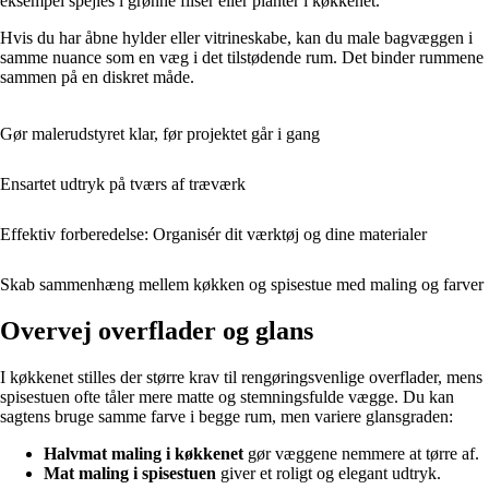
eksempel spejles i grønne fliser eller planter i køkkenet.
Hvis du har åbne hylder eller vitrineskabe, kan du male bagvæggen i
samme nuance som en væg i det tilstødende rum. Det binder rummene
sammen på en diskret måde.
Gør malerudstyret klar, før projektet går i gang
Ensartet udtryk på tværs af træværk
Effektiv forberedelse: Organisér dit værktøj og dine materialer
Skab sammenhæng mellem køkken og spisestue med maling og farver
Overvej overflader og glans
I køkkenet stilles der større krav til rengøringsvenlige overflader, mens
spisestuen ofte tåler mere matte og stemningsfulde vægge. Du kan
sagtens bruge samme farve i begge rum, men variere glansgraden:
Halvmat maling i køkkenet
gør væggene nemmere at tørre af.
Mat maling i spisestuen
giver et roligt og elegant udtryk.