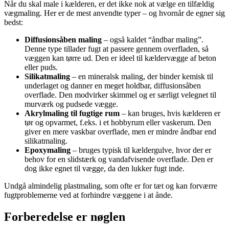
Når du skal male i kælderen, er det ikke nok at vælge en tilfældig
vægmaling. Her er de mest anvendte typer – og hvornår de egner sig
bedst:
Diffusionsåben maling
– også kaldet “åndbar maling”.
Denne type tillader fugt at passere gennem overfladen, så
væggen kan tørre ud. Den er ideel til kældervægge af beton
eller puds.
Silikatmaling
– en mineralsk maling, der binder kemisk til
underlaget og danner en meget holdbar, diffusionsåben
overflade. Den modvirker skimmel og er særligt velegnet til
murværk og pudsede vægge.
Akrylmaling til fugtige rum
– kan bruges, hvis kælderen er
tør og opvarmet, f.eks. i et hobbyrum eller vaskerum. Den
giver en mere vaskbar overflade, men er mindre åndbar end
silikatmaling.
Epoxymaling
– bruges typisk til kældergulve, hvor der er
behov for en slidstærk og vandafvisende overflade. Den er
dog ikke egnet til vægge, da den lukker fugt inde.
Undgå almindelig plastmaling, som ofte er for tæt og kan forværre
fugtproblemerne ved at forhindre væggene i at ånde.
Forberedelse er nøglen