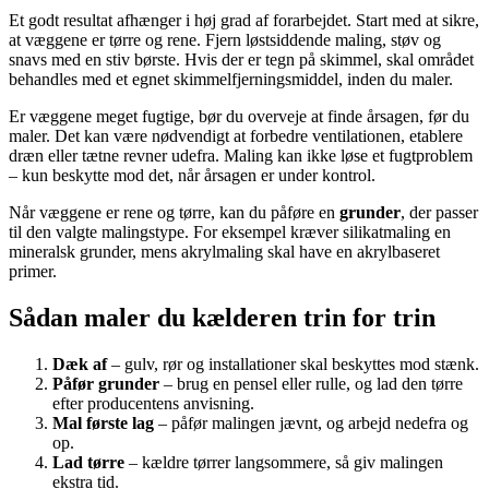
Et godt resultat afhænger i høj grad af forarbejdet. Start med at sikre,
at væggene er tørre og rene. Fjern løstsiddende maling, støv og
snavs med en stiv børste. Hvis der er tegn på skimmel, skal området
behandles med et egnet skimmelfjerningsmiddel, inden du maler.
Er væggene meget fugtige, bør du overveje at finde årsagen, før du
maler. Det kan være nødvendigt at forbedre ventilationen, etablere
dræn eller tætne revner udefra. Maling kan ikke løse et fugtproblem
– kun beskytte mod det, når årsagen er under kontrol.
Når væggene er rene og tørre, kan du påføre en
grunder
, der passer
til den valgte malingstype. For eksempel kræver silikatmaling en
mineralsk grunder, mens akrylmaling skal have en akrylbaseret
primer.
Sådan maler du kælderen trin for trin
Dæk af
– gulv, rør og installationer skal beskyttes mod stænk.
Påfør grunder
– brug en pensel eller rulle, og lad den tørre
efter producentens anvisning.
Mal første lag
– påfør malingen jævnt, og arbejd nedefra og
op.
Lad tørre
– kældre tørrer langsommere, så giv malingen
ekstra tid.