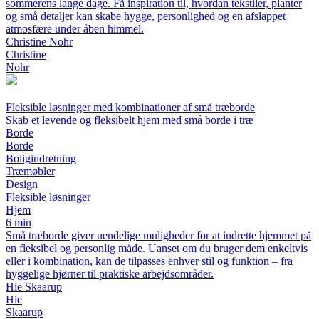
sommerens lange dage. Få inspiration til, hvordan tekstiler, planter
og små detaljer kan skabe hygge, personlighed og en afslappet
atmosfære under åben himmel.
Christine Nohr
Christine
Nohr
Fleksible løsninger med kombinationer af små træborde
Skab et levende og fleksibelt hjem med små borde i træ
Borde
Borde
Boligindretning
Træmøbler
Design
Fleksible løsninger
Hjem
6 min
Små træborde giver uendelige muligheder for at indrette hjemmet på
en fleksibel og personlig måde. Uanset om du bruger dem enkeltvis
eller i kombination, kan de tilpasses enhver stil og funktion – fra
hyggelige hjørner til praktiske arbejdsområder.
Hie Skaarup
Hie
Skaarup