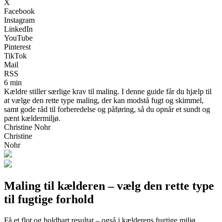
X
Facebook
Instagram
LinkedIn
YouTube
Pinterest
TikTok
Mail
RSS
6 min
Kældre stiller særlige krav til maling. I denne guide får du hjælp til
at vælge den rette type maling, der kan modstå fugt og skimmel,
samt gode råd til forberedelse og påføring, så du opnår et sundt og
pænt kældermiljø.
Christine Nohr
Christine
Nohr
Maling til kælderen – vælg den rette type
til fugtige forhold
Få et flot og holdbart resultat – også i kælderens fugtige miljø