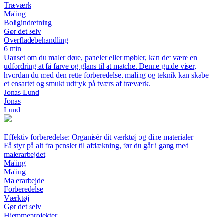
Træværk
Maling
Boligindretning
Gør det selv
Overfladebehandling
6 min
Uanset om du maler døre, paneler eller møbler, kan det være en
udfordring at få farve og glans til at matche. Denne guide viser,
hvordan du med den rette forberedelse, maling og teknik kan skabe
et ensartet og smukt udtryk på tværs af træværk.
Jonas Lund
Jonas
Lund
Effektiv forberedelse: Organisér dit værktøj og dine materialer
Få styr på alt fra pensler til afdækning, før du går i gang med
malerarbejdet
Maling
Maling
Malerarbejde
Forberedelse
Værktøj
Gør det selv
Hjemmeprojekter