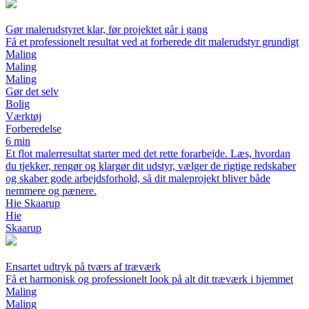
Gør malerudstyret klar, før projektet går i gang
Få et professionelt resultat ved at forberede dit malerudstyr grundigt
Maling
Maling
Maling
Gør det selv
Bolig
Værktøj
Forberedelse
6 min
Et flot malerresultat starter med det rette forarbejde. Læs, hvordan
du tjekker, rengør og klargør dit udstyr, vælger de rigtige redskaber
og skaber gode arbejdsforhold, så dit maleprojekt bliver både
nemmere og pænere.
Hie Skaarup
Hie
Skaarup
Ensartet udtryk på tværs af træværk
Få et harmonisk og professionelt look på alt dit træværk i hjemmet
Maling
Maling