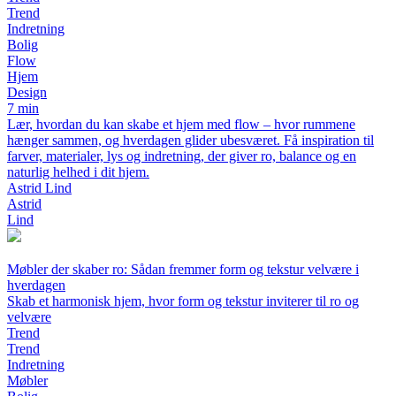
Trend
Indretning
Bolig
Flow
Hjem
Design
7 min
Lær, hvordan du kan skabe et hjem med flow – hvor rummene
hænger sammen, og hverdagen glider ubesværet. Få inspiration til
farver, materialer, lys og indretning, der giver ro, balance og en
naturlig helhed i dit hjem.
Astrid Lind
Astrid
Lind
Møbler der skaber ro: Sådan fremmer form og tekstur velvære i
hverdagen
Skab et harmonisk hjem, hvor form og tekstur inviterer til ro og
velvære
Trend
Trend
Indretning
Møbler