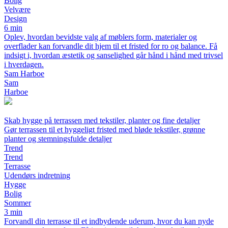
Bolig
Velvære
Design
6 min
Oplev, hvordan bevidste valg af møblers form, materialer og
overflader kan forvandle dit hjem til et fristed for ro og balance. Få
indsigt i, hvordan æstetik og sanselighed går hånd i hånd med trivsel
i hverdagen.
Sam Harboe
Sam
Harboe
Skab hygge på terrassen med tekstiler, planter og fine detaljer
Gør terrassen til et hyggeligt fristed med bløde tekstiler, grønne
planter og stemningsfulde detaljer
Trend
Trend
Terrasse
Udendørs indretning
Hygge
Bolig
Sommer
3 min
Forvandl din terrasse til et indbydende uderum, hvor du kan nyde