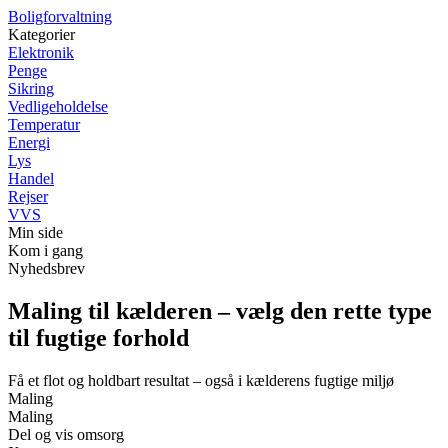
Boligforvaltning
Kategorier
Elektronik
Penge
Sikring
Vedligeholdelse
Temperatur
Energi
Lys
Handel
Rejser
VVS
Min side
Kom i gang
Nyhedsbrev
Maling til kælderen – vælg den rette type
til fugtige forhold
Få et flot og holdbart resultat – også i kælderens fugtige miljø
Maling
Maling
Del og vis omsorg