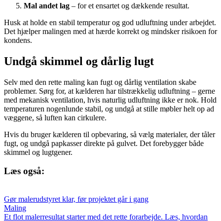
Mal andet lag
– for et ensartet og dækkende resultat.
Husk at holde en stabil temperatur og god udluftning under arbejdet.
Det hjælper malingen med at hærde korrekt og mindsker risikoen for
kondens.
Undgå skimmel og dårlig lugt
Selv med den rette maling kan fugt og dårlig ventilation skabe
problemer. Sørg for, at kælderen har tilstrækkelig udluftning – gerne
med mekanisk ventilation, hvis naturlig udluftning ikke er nok. Hold
temperaturen nogenlunde stabil, og undgå at stille møbler helt op ad
væggene, så luften kan cirkulere.
Hvis du bruger kælderen til opbevaring, så vælg materialer, der tåler
fugt, og undgå papkasser direkte på gulvet. Det forebygger både
skimmel og lugtgener.
Læs også:
Gør malerudstyret klar, før projektet går i gang
Maling
Et flot malerresultat starter med det rette forarbejde. Læs, hvordan