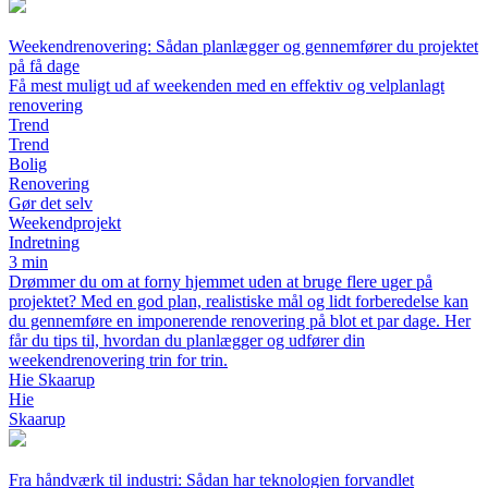
Weekendrenovering: Sådan planlægger og gennemfører du projektet
på få dage
Få mest muligt ud af weekenden med en effektiv og velplanlagt
renovering
Trend
Trend
Bolig
Renovering
Gør det selv
Weekendprojekt
Indretning
3 min
Drømmer du om at forny hjemmet uden at bruge flere uger på
projektet? Med en god plan, realistiske mål og lidt forberedelse kan
du gennemføre en imponerende renovering på blot et par dage. Her
får du tips til, hvordan du planlægger og udfører din
weekendrenovering trin for trin.
Hie Skaarup
Hie
Skaarup
Fra håndværk til industri: Sådan har teknologien forvandlet