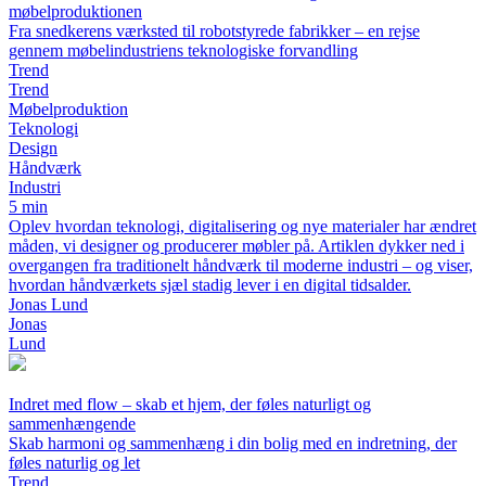
møbelproduktionen
Fra snedkerens værksted til robotstyrede fabrikker – en rejse
gennem møbelindustriens teknologiske forvandling
Trend
Trend
Møbelproduktion
Teknologi
Design
Håndværk
Industri
5 min
Oplev hvordan teknologi, digitalisering og nye materialer har ændret
måden, vi designer og producerer møbler på. Artiklen dykker ned i
overgangen fra traditionelt håndværk til moderne industri – og viser,
hvordan håndværkets sjæl stadig lever i en digital tidsalder.
Jonas Lund
Jonas
Lund
Indret med flow – skab et hjem, der føles naturligt og
sammenhængende
Skab harmoni og sammenhæng i din bolig med en indretning, der
føles naturlig og let
Trend