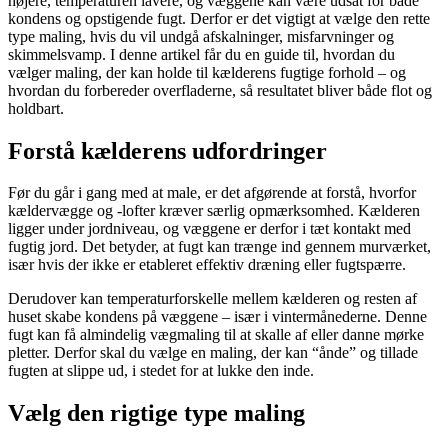
højere, temperaturen lavere, og væggene kan være udsat for både
kondens og opstigende fugt. Derfor er det vigtigt at vælge den rette
type maling, hvis du vil undgå afskalninger, misfarvninger og
skimmelsvamp. I denne artikel får du en guide til, hvordan du
vælger maling, der kan holde til kælderens fugtige forhold – og
hvordan du forbereder overfladerne, så resultatet bliver både flot og
holdbart.
Forstå kælderens udfordringer
Før du går i gang med at male, er det afgørende at forstå, hvorfor
kældervægge og -lofter kræver særlig opmærksomhed. Kælderen
ligger under jordniveau, og væggene er derfor i tæt kontakt med
fugtig jord. Det betyder, at fugt kan trænge ind gennem murværket,
især hvis der ikke er etableret effektiv dræning eller fugtspærre.
Derudover kan temperaturforskelle mellem kælderen og resten af
huset skabe kondens på væggene – især i vintermånederne. Denne
fugt kan få almindelig vægmaling til at skalle af eller danne mørke
pletter. Derfor skal du vælge en maling, der kan “ånde” og tillade
fugten at slippe ud, i stedet for at lukke den inde.
Vælg den rigtige type maling