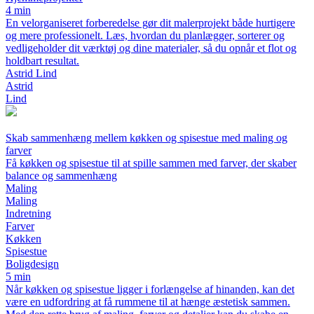
4 min
En velorganiseret forberedelse gør dit malerprojekt både hurtigere
og mere professionelt. Læs, hvordan du planlægger, sorterer og
vedligeholder dit værktøj og dine materialer, så du opnår et flot og
holdbart resultat.
Astrid Lind
Astrid
Lind
Skab sammenhæng mellem køkken og spisestue med maling og
farver
Få køkken og spisestue til at spille sammen med farver, der skaber
balance og sammenhæng
Maling
Maling
Indretning
Farver
Køkken
Spisestue
Boligdesign
5 min
Når køkken og spisestue ligger i forlængelse af hinanden, kan det
være en udfordring at få rummene til at hænge æstetisk sammen.