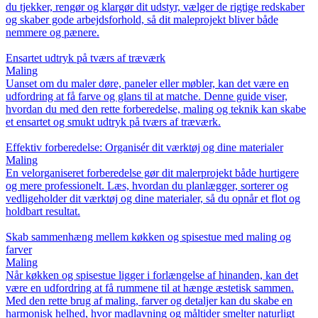
du tjekker, rengør og klargør dit udstyr, vælger de rigtige redskaber
og skaber gode arbejdsforhold, så dit maleprojekt bliver både
nemmere og pænere.
Ensartet udtryk på tværs af træværk
Maling
Uanset om du maler døre, paneler eller møbler, kan det være en
udfordring at få farve og glans til at matche. Denne guide viser,
hvordan du med den rette forberedelse, maling og teknik kan skabe
et ensartet og smukt udtryk på tværs af træværk.
Effektiv forberedelse: Organisér dit værktøj og dine materialer
Maling
En velorganiseret forberedelse gør dit malerprojekt både hurtigere
og mere professionelt. Læs, hvordan du planlægger, sorterer og
vedligeholder dit værktøj og dine materialer, så du opnår et flot og
holdbart resultat.
Skab sammenhæng mellem køkken og spisestue med maling og
farver
Maling
Når køkken og spisestue ligger i forlængelse af hinanden, kan det
være en udfordring at få rummene til at hænge æstetisk sammen.
Med den rette brug af maling, farver og detaljer kan du skabe en
harmonisk helhed, hvor madlavning og måltider smelter naturligt