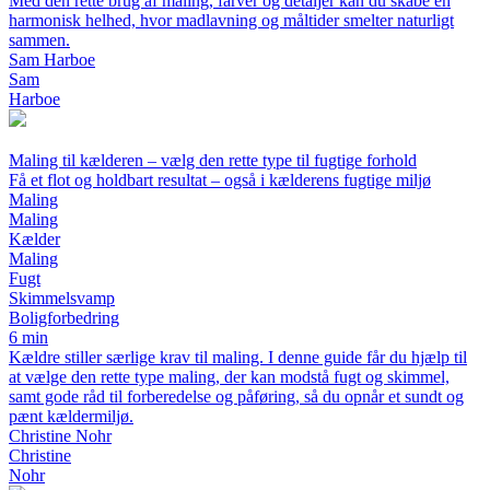
Med den rette brug af maling, farver og detaljer kan du skabe en
harmonisk helhed, hvor madlavning og måltider smelter naturligt
sammen.
Sam Harboe
Sam
Harboe
Maling til kælderen – vælg den rette type til fugtige forhold
Få et flot og holdbart resultat – også i kælderens fugtige miljø
Maling
Maling
Kælder
Maling
Fugt
Skimmelsvamp
Boligforbedring
6 min
Kældre stiller særlige krav til maling. I denne guide får du hjælp til
at vælge den rette type maling, der kan modstå fugt og skimmel,
samt gode råd til forberedelse og påføring, så du opnår et sundt og
pænt kældermiljø.
Christine Nohr
Christine
Nohr