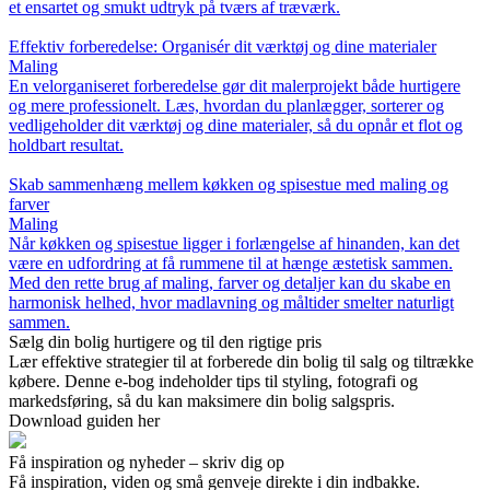
et ensartet og smukt udtryk på tværs af træværk.
Effektiv forberedelse: Organisér dit værktøj og dine materialer
Maling
En velorganiseret forberedelse gør dit malerprojekt både hurtigere
og mere professionelt. Læs, hvordan du planlægger, sorterer og
vedligeholder dit værktøj og dine materialer, så du opnår et flot og
holdbart resultat.
Skab sammenhæng mellem køkken og spisestue med maling og
farver
Maling
Når køkken og spisestue ligger i forlængelse af hinanden, kan det
være en udfordring at få rummene til at hænge æstetisk sammen.
Med den rette brug af maling, farver og detaljer kan du skabe en
harmonisk helhed, hvor madlavning og måltider smelter naturligt
sammen.
Sælg din bolig hurtigere og til den rigtige pris
Lær effektive strategier til at forberede din bolig til salg og tiltrække
købere. Denne e-bog indeholder tips til styling, fotografi og
markedsføring, så du kan maksimere din bolig salgspris.
Download guiden her
Få inspiration og nyheder – skriv dig op
Få inspiration, viden og små genveje direkte i din indbakke.