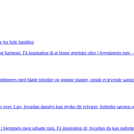
 for hele familien
og harmoni. Få inspiration til at bruge æteriske olier i hverdagens rum 
ombineres med bløde tekstiler og grønne planter, opstår et levende samsp
er over. Læs, hvordan dagslys kan styrke dit velvære, forbedre søvnen 
 i hjemmets mest udsatte rum. Få inspiration til, hvordan du kan indrett