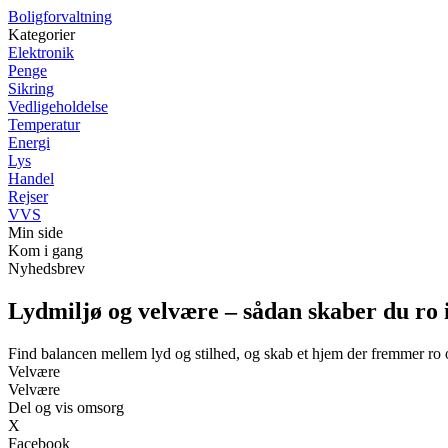
Boligforvaltning
Kategorier
Elektronik
Penge
Sikring
Vedligeholdelse
Temperatur
Energi
Lys
Handel
Rejser
VVS
Min side
Kom i gang
Nyhedsbrev
Lydmiljø og velvære – sådan skaber du ro
Find balancen mellem lyd og stilhed, og skab et hjem der fremmer ro o
Velvære
Velvære
Del og vis omsorg
X
Facebook