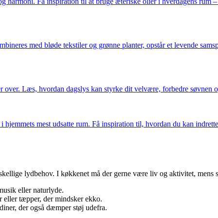
og harmoni. Få inspiration til at bruge æteriske olier i hverdagens rum 
ombineres med bløde tekstiler og grønne planter, opstår et levende samsp
er over. Læs, hvordan dagslys kan styrke dit velvære, forbedre søvnen 
 i hjemmets mest udsatte rum. Få inspiration til, hvordan du kan indrett
kellige lydbehov. I køkkenet må der gerne være liv og aktivitet, mens so
sik eller naturlyde.
 eller tæpper, der mindsker ekko.
iner, der også dæmper støj udefra.