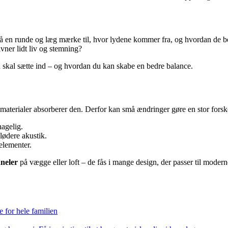
m. Gå en runde og læg mærke til, hvor lydene kommer fra, og hvordan d
vner lidt liv og stemning?
du skal sætte ind – og hvordan du kan skabe en bedre balance.
 materialer absorberer den. Derfor kan små ændringer gøre en stor forsk
agelig.
lødere akustik.
elementer.
neler
på vægge eller loft – de fås i mange design, der passer til modern
 for hele familien