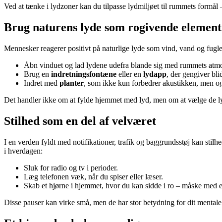
Ved at tænke i lydzoner kan du tilpasse lydmiljøet til rummets formål 
Brug naturens lyde som rogivende element
Mennesker reagerer positivt på naturlige lyde som vind, vand og fugl
Åbn vinduet og lad lydene udefra blande sig med rummets atm
Brug en
indretningsfontæne
eller en
lydapp
, der gengiver bli
Indret med
planter
, som ikke kun forbedrer akustikken, men o
Det handler ikke om at fylde hjemmet med lyd, men om at vælge de ly
Stilhed som en del af velværet
I en verden fyldt med notifikationer, trafik og baggrundsstøj kan stilh
i hverdagen:
Sluk for radio og tv i perioder.
Læg telefonen væk, når du spiser eller læser.
Skab et hjørne i hjemmet, hvor du kan sidde i ro – måske med e
Disse pauser kan virke små, men de har stor betydning for dit mental