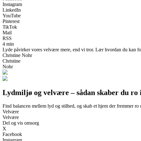
Instagram
LinkedIn
YouTube
Pinterest
TikTok
Mail
RSS
4 min
Lyde påvirker vores velvære mere, end vi tror. Lær hvordan du kan fo
Christine Nohr
Christine
Nohr
Lydmiljø og velvære – sådan skaber du ro
Find balancen mellem lyd og stilhed, og skab et hjem der fremmer ro o
Velvære
Velvære
Del og vis omsorg
X
Facebook
Instagram