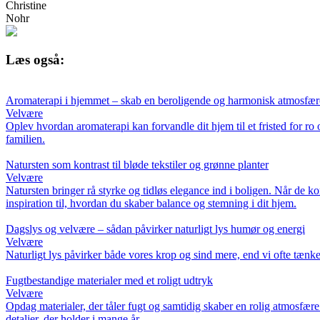
Christine
Nohr
Læs også:
Aromaterapi i hjemmet – skab en beroligende og harmonisk atmosfære
Velvære
Oplev hvordan aromaterapi kan forvandle dit hjem til et fristed for ro 
familien.
Natursten som kontrast til bløde tekstiler og grønne planter
Velvære
Natursten bringer rå styrke og tidløs elegance ind i boligen. Når de k
inspiration til, hvordan du skaber balance og stemning i dit hjem.
Dagslys og velvære – sådan påvirker naturligt lys humør og energi
Velvære
Naturligt lys påvirker både vores krop og sind mere, end vi ofte tænk
Fugtbestandige materialer med et roligt udtryk
Velvære
Opdag materialer, der tåler fugt og samtidig skaber en rolig atmosfære
detaljer, der holder i mange år.