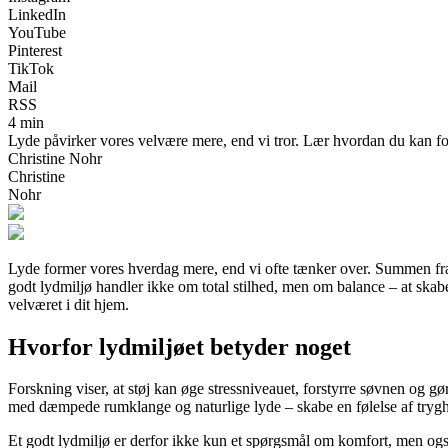
LinkedIn
YouTube
Pinterest
TikTok
Mail
RSS
4 min
Lyde påvirker vores velvære mere, end vi tror. Lær hvordan du kan fo
Christine Nohr
Christine
Nohr
Lyde former vores hverdag mere, end vi ofte tænker over. Summen fra k
godt lydmiljø handler ikke om total stilhed, men om balance – at skabe
velværet i dit hjem.
Hvorfor lydmiljøet betyder noget
Forskning viser, at støj kan øge stressniveauet, forstyrre søvnen og gø
med dæmpede rumklange og naturlige lyde – skabe en følelse af trygh
Et godt lydmiljø er derfor ikke kun et spørgsmål om komfort, men ogs