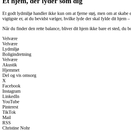
Et hjem, der lyder som dig
Et godt lydmiljø handler ikke kun om at fjerne støj, men om at skabe en 
vigtigste er, at du bevidst vælger, hvilke lyde der skal fylde dit hjem –
Når du finder den rette balance, bliver dit hjem ikke bare et sted, du b
Velvære
Velvære
Lydmiljø
Boligindretning
Velvære
Akustik
Hjemmet
Del og vis omsorg
X
Facebook
Instagram
LinkedIn
YouTube
Pinterest
TikTok
Mail
RSS
Christine Nohr