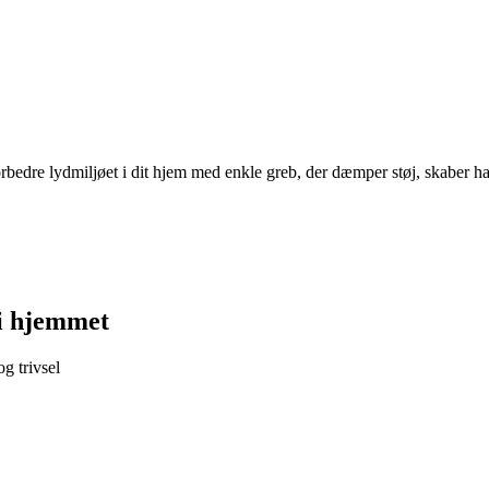
rbedre lydmiljøet i dit hjem med enkle greb, der dæmper støj, skaber ha
 i hjemmet
g trivsel