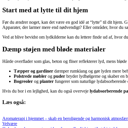
Start med at lytte til dit hjem
Før du ændrer noget, kan det være en god idé at “lytte” til dit hje
Apparater, der larmer mere end nødvendigt? Eller områder, hvor du sa
Ved at blive bevidst om lydkilderne kan du lettere finde ud af, hvor 
Dæmp støjen med bløde materialer
Hårde overflader som glas, beton og fliser reflekterer lyd, mens bløde
Tæpper og gardiner
dæmper rumklang og gør lyden mere beh
Polstrede møbler
og
puder
bryder lydbølgerne og skaber en b
Bogreoler
og
planter
fungerer som naturlige lydabsorberende 
Hvis du bor i en lejlighed, kan du også overveje
lydabsorberende pa
Læs også:
Aromaterapi i hjemmet – skab en beroligende og harmonisk atmosfære
Velvære