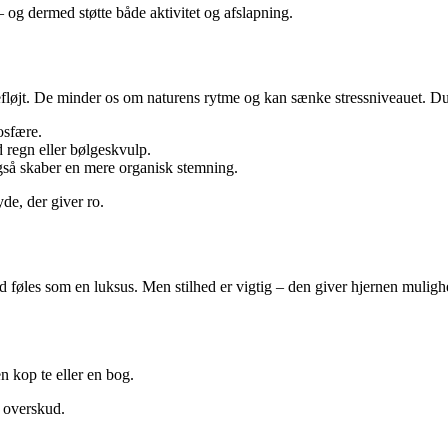
– og dermed støtte både aktivitet og afslapning.
efløjt. De minder os om naturens rytme og kan sænke stressniveauet. Du
osfære.
d regn eller bølgeskvulp.
gså skaber en mere organisk stemning.
de, der giver ro.
ed føles som en luksus. Men stilhed er vigtig – den giver hjernen mulighe
n kop te eller en bog.
e overskud.