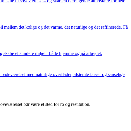
– fra stue til soveværelse – og skab en beroligende atmosfære for hele
il mellem det kølige og det varme, det naturlige og det raffinerede. Få
og skabe et sundere miljø – både hjemme og på arbejdet.
e badeværelset med naturlige overflader, afstemte farver og sanselige
veværelset bør være et sted for ro og restitution.