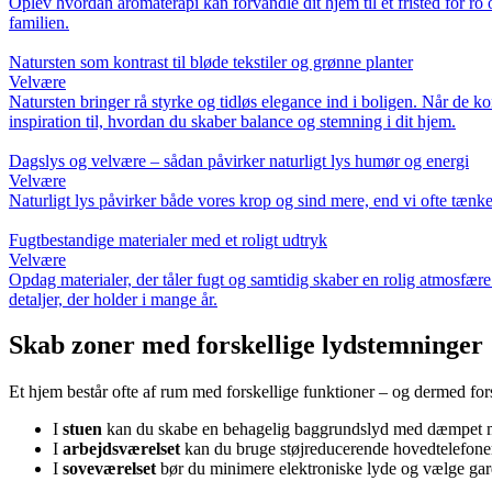
Oplev hvordan aromaterapi kan forvandle dit hjem til et fristed for ro 
familien.
Natursten som kontrast til bløde tekstiler og grønne planter
Velvære
Natursten bringer rå styrke og tidløs elegance ind i boligen. Når de k
inspiration til, hvordan du skaber balance og stemning i dit hjem.
Dagslys og velvære – sådan påvirker naturligt lys humør og energi
Velvære
Naturligt lys påvirker både vores krop og sind mere, end vi ofte tænk
Fugtbestandige materialer med et roligt udtryk
Velvære
Opdag materialer, der tåler fugt og samtidig skaber en rolig atmosfære
detaljer, der holder i mange år.
Skab zoner med forskellige lydstemninger
Et hjem består ofte af rum med forskellige funktioner – og dermed fors
I
stuen
kan du skabe en behagelig baggrundslyd med dæmpet mu
I
arbejdsværelset
kan du bruge støjreducerende hovedtelefoner
I
soveværelset
bør du minimere elektroniske lyde og vælge gard