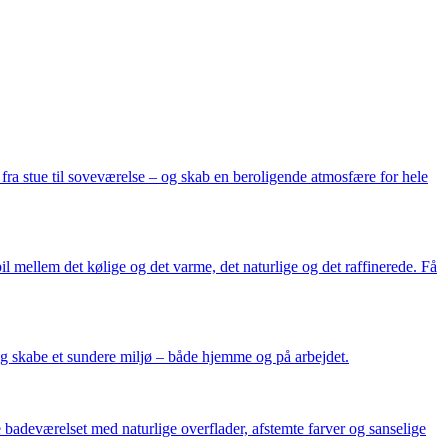
– fra stue til soveværelse – og skab en beroligende atmosfære for hele
il mellem det kølige og det varme, det naturlige og det raffinerede. Få
og skabe et sundere miljø – både hjemme og på arbejdet.
e badeværelset med naturlige overflader, afstemte farver og sanselige