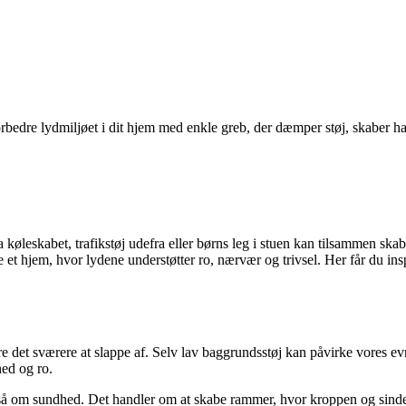
rbedre lydmiljøet i dit hjem med enkle greb, der dæmper støj, skaber ha
øleskabet, trafikstøj udefra eller børns leg i stuen kan tilsammen skab
 et hjem, hvor lydene understøtter ro, nærvær og trivsel. Her får du in
re det sværere at slappe af. Selv lav baggrundsstøj kan påvirke vores ev
ed og ro.
å om sundhed. Det handler om at skabe rammer, hvor kroppen og sindet 