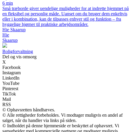
6 min
Små træborde giver uendelige muligheder for at indrette hjemmet på
en fleksibel og personlig måde. Uanset om du bruger dem enkeltvis
eller i kombination, kan de tilpasses enhver stil og funktion – fra
hyggelige hjørner til praktiske arbejdsområder.
Hie Skaarup
Hie
Skaarup
Boligforvaltning
Del og vis omsorg
X
Facebook
Instagram
LinkedIn
YouTube
Pinterest
TikTok
Mail
RSS
© Ophavsretten håndhæves.
© Alle rettigheder forbeholdes. Vi modtager muligvis en andel af
salget, når du handler via links på siden.
© Indholdet på denne hjemmeside er beskyttet af ophavsret. Vi
samarbejder med kommercielle partnere og modtager muligvis