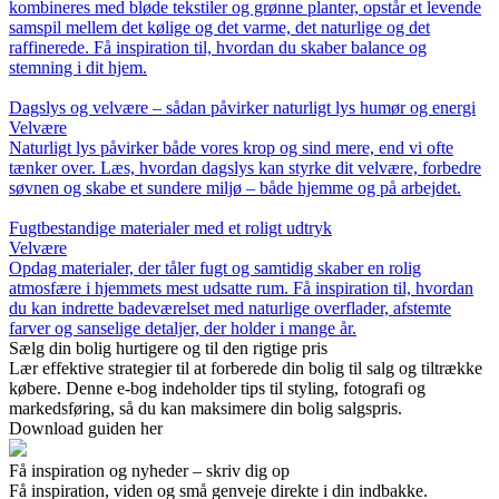
kombineres med bløde tekstiler og grønne planter, opstår et levende
samspil mellem det kølige og det varme, det naturlige og det
raffinerede. Få inspiration til, hvordan du skaber balance og
stemning i dit hjem.
Dagslys og velvære – sådan påvirker naturligt lys humør og energi
Velvære
Naturligt lys påvirker både vores krop og sind mere, end vi ofte
tænker over. Læs, hvordan dagslys kan styrke dit velvære, forbedre
søvnen og skabe et sundere miljø – både hjemme og på arbejdet.
Fugtbestandige materialer med et roligt udtryk
Velvære
Opdag materialer, der tåler fugt og samtidig skaber en rolig
atmosfære i hjemmets mest udsatte rum. Få inspiration til, hvordan
du kan indrette badeværelset med naturlige overflader, afstemte
farver og sanselige detaljer, der holder i mange år.
Sælg din bolig hurtigere og til den rigtige pris
Lær effektive strategier til at forberede din bolig til salg og tiltrække
købere. Denne e-bog indeholder tips til styling, fotografi og
markedsføring, så du kan maksimere din bolig salgspris.
Download guiden her
Få inspiration og nyheder – skriv dig op
Få inspiration, viden og små genveje direkte i din indbakke.