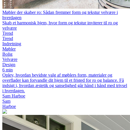
Møbler der skaber ro: Sådan fremmer form og tekstur velvære i
hverdagen
Skab et harmonisk hjem, hvor form og tekstur inviterer til ro og
velvære
Trend
Trend
Indretning
Møbler
Bolig
Velvære
Design
6 min
Oplev, hvordan bevidste valg af møblers form, materialer og
overflader kan forvandle dit hjem til et fristed for ro og balance. Få
indsigt i, hvordan æstetik og sanselighed går hånd i hånd med trivsel
i hverdagen.
Sam Harboe
Sam
Harboe