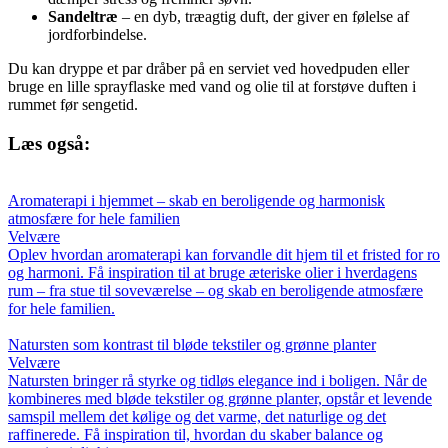
Sandeltræ
– en dyb, træagtig duft, der giver en følelse af
jordforbindelse.
Du kan dryppe et par dråber på en serviet ved hovedpuden eller
bruge en lille sprayflaske med vand og olie til at forstøve duften i
rummet før sengetid.
Læs også:
Aromaterapi i hjemmet – skab en beroligende og harmonisk
atmosfære for hele familien
Velvære
Oplev hvordan aromaterapi kan forvandle dit hjem til et fristed for ro
og harmoni. Få inspiration til at bruge æteriske olier i hverdagens
rum – fra stue til soveværelse – og skab en beroligende atmosfære
for hele familien.
Natursten som kontrast til bløde tekstiler og grønne planter
Velvære
Natursten bringer rå styrke og tidløs elegance ind i boligen. Når de
kombineres med bløde tekstiler og grønne planter, opstår et levende
samspil mellem det kølige og det varme, det naturlige og det
raffinerede. Få inspiration til, hvordan du skaber balance og