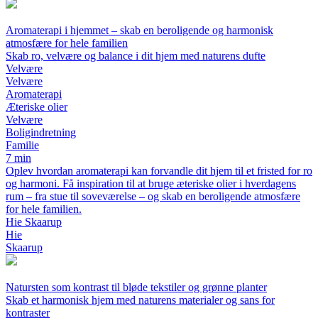
Aromaterapi i hjemmet – skab en beroligende og harmonisk
atmosfære for hele familien
Skab ro, velvære og balance i dit hjem med naturens dufte
Velvære
Velvære
Aromaterapi
Æteriske olier
Velvære
Boligindretning
Familie
7 min
Oplev hvordan aromaterapi kan forvandle dit hjem til et fristed for ro
og harmoni. Få inspiration til at bruge æteriske olier i hverdagens
rum – fra stue til soveværelse – og skab en beroligende atmosfære
for hele familien.
Hie Skaarup
Hie
Skaarup
Natursten som kontrast til bløde tekstiler og grønne planter
Skab et harmonisk hjem med naturens materialer og sans for
kontraster