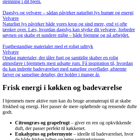
stemning i dit hjem.
Dagslys og velvære – sådan påvirker naturligt lys humør og energi
Velvære
Naturligt lys påvirker både vores krop og sind mere, end vi ofte
tænker over. Læs, hvordan dagslys kan styrke dit velvære, forbedre
søvnen og skabe et sundere miljø – både hjemme og på arbejdet.
Fugtbestandige materialer med et roligt udtryk
Velvære
Opdag materialer, der tåler fugt og samtidig skaber en rolig
atmosfære i hjemmets mest udsatte rum. Få inspiration til, hvordan
du kan indrette badeværelset med naturlige overflader, afstemte
farver og sanselige detaljer, der holder i mange år.
Frisk energi i køkken og badeværelse
I hjemmets mere aktive rum kan du bruge aromaterapi til at skabe
friskhed og energi. Her passer de mere opløftende og rensende dufte
godt.
Citrongræs og grapefrugt
– giver en ren og opkvikkende
duft, der passer perfekt til køkkenet.
Eukalyptus og pebermynte
– ideelle til badeværelset, hvor
de både frisker luften og letter vejrtrækningen.