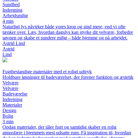
Sundhed
Indretning
Arbejdsmiljø
4 min
Naturligt lys påvirker både vores krop og sind mere, end vi ofte
tænker over. Læs, hvordan dagslys kan styrke dit velvære, forbedre
søvnen og skabe et sundere miljø – både hjemme og på arbejdet.
Astrid Lind
Astrid
Lind
Fugtbestandige materialer med et roligt udtryk
Holdbare løsninger til badeværelset, der forener funktion og æstetik
Velvære
Velvære
Badeværelse
Indretning
Materialer
Design
Bolig
3 min
Opdag materialer, der tåler fugt og samtidig skaber en rolig
atmosfære i hjemmets mest udsatte rum. Få inspiration til, hvordan