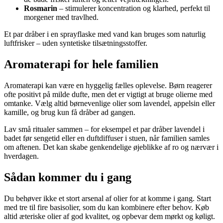
Rosmarin
– stimulerer koncentration og klarhed, perfekt til
morgener med travlhed.
Et par dråber i en sprayflaske med vand kan bruges som naturlig
luftfrisker – uden syntetiske tilsætningsstoffer.
Aromaterapi for hele familien
Aromaterapi kan være en hyggelig fælles oplevelse. Børn reagerer
ofte positivt på milde dufte, men det er vigtigt at bruge olierne med
omtanke. Vælg altid børnevenlige olier som lavendel, appelsin eller
kamille, og brug kun få dråber ad gangen.
Lav små ritualer sammen – for eksempel et par dråber lavendel i
badet før sengetid eller en duftdiffuser i stuen, når familien samles
om aftenen. Det kan skabe genkendelige øjeblikke af ro og nærvær i
hverdagen.
Sådan kommer du i gang
Du behøver ikke et stort arsenal af olier for at komme i gang. Start
med tre til fire basisolier, som du kan kombinere efter behov. Køb
altid æteriske olier af god kvalitet, og opbevar dem mørkt og køligt.