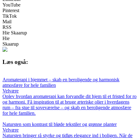
YouTube
Pinterest
TikTok
Mail
RSS
Hie Skaarup
Hie
Skaarup
Læs også:
Aromaterapi i hjemmet – skab en beroligende og harmonisk
atmosfære for hele familien
Velvære
Oplev hvordan aromaterapi kan forvandle dit hjem til et fristed for ro
og harmoni. Få inspiration til at bruge æteriske olier i hverdagens
rum – fra stue til soveværelse – og skab en beroligende atmosfære
for hele familien.
Natursten som kontrast til bløde tekstiler og grønne planter
Velvære
Natursten bringer rå styrke og tidløs elegance ind i boligen. Når de