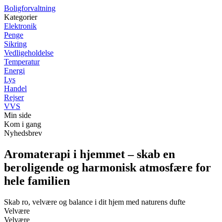
Boligforvaltning
Kategorier
Elektronik
Penge
Sikring
Vedligeholdelse
Temperatur
Energi
Lys
Handel
Rejser
VVS
Min side
Kom i gang
Nyhedsbrev
Aromaterapi i hjemmet – skab en
beroligende og harmonisk atmosfære for
hele familien
Skab ro, velvære og balance i dit hjem med naturens dufte
Velvære
Velvære