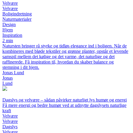
Velvære
Velvære
Boligindretning
Naturmaterialer
Design
Hjem
Inspiration
2 min
Natursten bringer rå styrke og tidløs elegance ind i boligen. Når de
kombineres med bløde tekstiler og grønne planter, opstår et levende
samspil mellem det kølige og det varme, det naturlige og det
raffinerede. Få inspiration til, hvordan du skaber balance og
stemning i dit hjem.
Jonas Lund
Jonas
Lund
Dagslys og velvære – sådan påvirker naturligt lys humør og energi
Få mere energi og bedre humør ved at udnytte dagslysets naturlige
kraft
Velvære
Velvære
Dagslys
Velvære