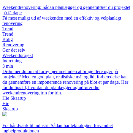
Weekendrenovering: Sådan planlægger og gennemfører du projektet
på få dage
Få mest muligt ud af weekenden med en effektiv og velplanlagt
renovering
Trend
Trend
Bolig
Renovering
Gør det selv
Weekendprojekt
Indretning
3 min
Drømmer du om at forny hjemmet uden at bruge flere uger på
projektet? Med en god plan, realistiske mål og lidt forberedelse kan
du gennemføre en imponerende renovering på blot et par dage. Her
får du tips til, hvordan du planlægger og udfører din
weekendrenovering trin for trin.
Hie Skaarup
Hie
Skaarup
Fra håndværk til industri: Sådan har teknologien forvandlet
møbelproduktionen