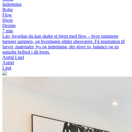
Indretning
Bolig
Flow
Hjem
Design
7 min
Lær, hvordan du kan skabe et hjem med flow – hvor rummene
hænger sammen, og hverdagen glider ubesværet. Få inspiration til
farver, materialer, lys og indretning, der giver ro, balance og en
naturlig helhed i dit hjem.
Astrid Lind
Astrid
Lind