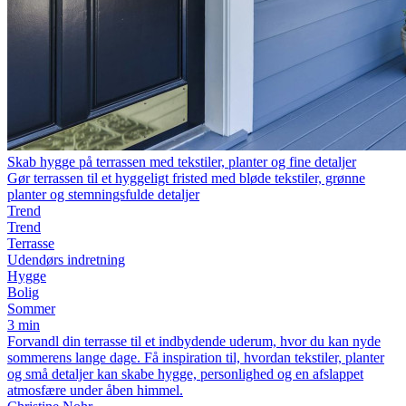
Skab hygge på terrassen med tekstiler, planter og fine detaljer
Gør terrassen til et hyggeligt fristed med bløde tekstiler, grønne
planter og stemningsfulde detaljer
Trend
Trend
Terrasse
Udendørs indretning
Hygge
Bolig
Sommer
3 min
Forvandl din terrasse til et indbydende uderum, hvor du kan nyde
sommerens lange dage. Få inspiration til, hvordan tekstiler, planter
og små detaljer kan skabe hygge, personlighed og en afslappet
atmosfære under åben himmel.