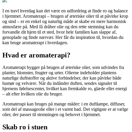
I en travl hverdag kan det være en udfordring at finde ro og balance
i hjemmet. Aromaterapi – brugen af æteriske olier til at påvirke krop
og sind – er en enkel og naturlig måde at skabe en mere harmonisk
atmosfære på. Med få dråber olie og den rette stemning kan du
forvandle dit hjem til et sted, hvor hele familien kan slappe af,
genoplade og finde nærvær. Her får du inspiration til, hvordan du
kan bruge aromaterapi i hverdagen.
Hvad er aromaterapi?
Aromaterapi bygger på brugen af æteriske olier, som udvindes fra
planter, blomster, frugter og urter. Olierne indeholder plantens
naturlige duftstoffer og aktive forbindelser, der kan påvirke både
humør og velvære. Når du indånder duften, sendes signaler til
hjernens følelsescenter, hvilket kan fremkalde ro, glæde eller energi
– alt efter hvilken olie du bruger.
Aromaterapi kan bruges på mange måder: i en duftlampe, diffuser,
som del af massageolie eller i et varmt bad. Det vigtigste er at vælge
olier, der passer til stemningen og behovet i hjemmet.
Skab ro i stuen