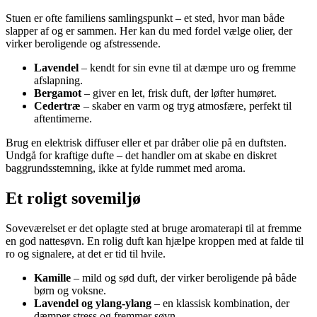
Stuen er ofte familiens samlingspunkt – et sted, hvor man både
slapper af og er sammen. Her kan du med fordel vælge olier, der
virker beroligende og afstressende.
Lavendel
– kendt for sin evne til at dæmpe uro og fremme
afslapning.
Bergamot
– giver en let, frisk duft, der løfter humøret.
Cedertræ
– skaber en varm og tryg atmosfære, perfekt til
aftentimerne.
Brug en elektrisk diffuser eller et par dråber olie på en duftsten.
Undgå for kraftige dufte – det handler om at skabe en diskret
baggrundsstemning, ikke at fylde rummet med aroma.
Et roligt sovemiljø
Soveværelset er det oplagte sted at bruge aromaterapi til at fremme
en god nattesøvn. En rolig duft kan hjælpe kroppen med at falde til
ro og signalere, at det er tid til hvile.
Kamille
– mild og sød duft, der virker beroligende på både
børn og voksne.
Lavendel og ylang-ylang
– en klassisk kombination, der
dæmper stress og fremmer søvn.