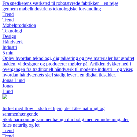
Fra snedkerens værksted til robotstyrede fabrikker – en rejse
gennem møbelindustriens teknologiske forvandling
Trend
Trend
Møbelproduktion
Teknologi
Design
Håndværk
Industri
5 min
Oplev hvordan teknologi, digitalisering og nye materialer har ændret
måden, vi designer og producerer møbler på. Artiklen dykker ned i
overgangen fra traditionelt håndværk til moderne industri – og viser,
hvordan håndværkets sjæl stadig lever i en digital tidsalder.
Jonas Lund
Jonas
Lund
Indret med flow – skab et hjem, der føles naturligt og
sammenhængende
Skab harmoni og sammenhæng i din bolig med en indretning, der
føles naturlig og let
Trend
Trend