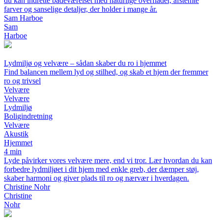
du kan indrette badeværelset med naturlige overflader, afstemte
farver og sanselige detaljer, der holder i mange år.
Sam Harboe
Sam
Harboe
Lydmiljø og velvære – sådan skaber du ro i hjemmet
Find balancen mellem lyd og stilhed, og skab et hjem der fremmer
ro og trivsel
Velvære
Velvære
Lydmiljø
Boligindretning
Velvære
Akustik
Hjemmet
4 min
Lyde påvirker vores velvære mere, end vi tror. Lær hvordan du kan
forbedre lydmiljøet i dit hjem med enkle greb, der dæmper støj,
skaber harmoni og giver plads til ro og nærvær i hverdagen.
Christine Nohr
Christine
Nohr