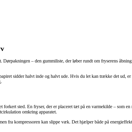
yv
t. Dørpakningen – den gummiliste, der løber rundt om fryserens åbning – 
 papiret sidder halvt inde og halvt ude. Hvis du let kan trække det ud, e
.
t forkert sted. En fryser, der er placeret tæt på en varmekilde – som en r
tcirkulation omkring apparatet.
rmen fra kompressoren kan slippe væk. Det hjælper både på energieffekti