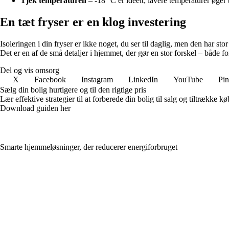
Tjek temperaturen
– -18 °C er ideelt; lavere temperaturer øger
En tæt fryser er en klog investering
Isoleringen i din fryser er ikke noget, du ser til daglig, men den har 
Det er en af de små detaljer i hjemmet, der gør en stor forskel – både fo
Del og vis omsorg
X
Facebook
Instagram
LinkedIn
YouTube
Pin
Sælg din bolig hurtigere og til den rigtige pris
Lær effektive strategier til at forberede din bolig til salg og tiltrække
Download guiden her
Smarte hjemmeløsninger, der reducerer energiforbruget