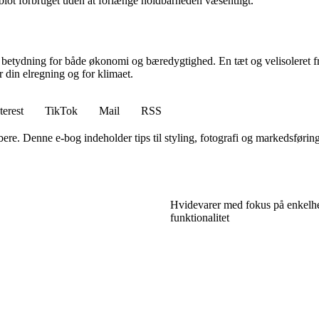
 blot forbruget uden at forlænge holdbarheden væsentligt.
stor betydning for både økonomi og bæredygtighed. En tæt og velisoleret
r din elregning og for klimaet.
terest
TikTok
Mail
RSS
 købere. Denne e-bog indeholder tips til styling, fotografi og markedsføri
Hvidevarer med fokus på enkelh
funktionalitet