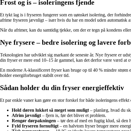
Frost og is – isoleringens fjende
Et tykt lag is i fryseren fungerer som en uønsket isolering, der forhindr
afrime fryseren jævnligt – især hvis du har en model uden automatisk a
Når du afrimer, kan du samtidig tjekke, om der er tegn på kondens eller 
Nye frysere – bedre isolering og lavere for
Teknologien har udviklet sig markant de seneste år. Nye frysere er uds
din fryser er mere end 10–15 år gammel, kan det derfor være værd at o
En moderne A-klassificeret fryser kan bruge op til 40 % mindre strøm 
holder energiforbruget stabilt over tid.
Sådan holder du din fryser energieffektiv
Et par enkle vaner kan gøre en stor forskel for både isoleringens effekt
Hold døren lukket så meget som muligt
– planlæg, hvad du ska
Afrim jævnligt
– fjern is, før det bliver et problem.
Rengør dørpakningen
– tør den af med en fugtig klud, så den h
Fyld fryseren fornuftigt
– en halvtom fryser bruger mere energi