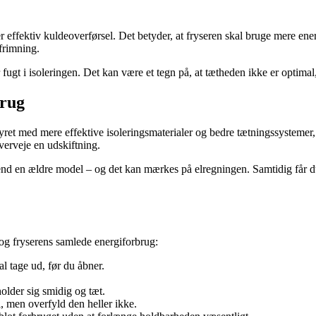
er effektiv kuldeoverførsel. Det betyder, at fryseren skal bruge mere ene
frimning.
fugt i isoleringen. Det kan være et tegn på, at tætheden ikke er optimal,
brug
tyret med mere effektive isoleringsmaterialer og bedre tætningssysteme
verveje en udskiftning.
end en ældre model – og det kan mærkes på elregningen. Samtidig får d
 og fryserens samlede energiforbrug:
l tage ud, før du åbner.
older sig smidig og tæt.
, men overfyld den heller ikke.