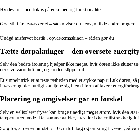
Hvidevarer med fokus på enkelhed og funktionalitet
God stil i fællesvaskeriet – sådan viser du hensyn til de andre brugere
Undgå misfarvet bestik i opvaskemaskinen – sådan gør du
Tætte dørpakninger – den oversete energit
Selv den bedste isolering hjælper ikke meget, hvis døren ikke slutter tæ
der sive varm luft ind, og kulden slipper ud.
Et simpelt trick er at teste tætheden med et stykke papir: Luk døren, så
investering, der hurtigt kan tjene sig hjem i form af lavere energiforbrug
Placering og omgivelser gør en forskel
Selv en velisoleret fryser kan bruge unødigt meget strøm, hvis den står e
temperaturen nede. Det samme gælder, hvis der ikke er tilstrækkelig luf
Sørg for, at der er mindst 5–10 cm luft bag og omkring fryseren, så va