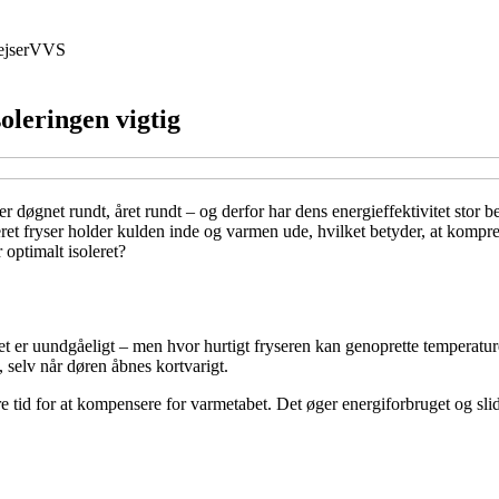
jser
VVS
soleringen vigtig
 døgnet rundt, året rundt – og derfor har dens energieffektivitet stor be
leret fryser holder kulden inde og varmen ude, hvilket betyder, at kompr
 optimalt isoleret?
Det er uundgåeligt – men hvor hurtigt fryseren kan genoprette temperatur
 selv når døren åbnes kortvarigt.
ere tid for at kompensere for varmetabet. Det øger energiforbruget og s