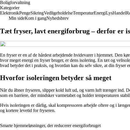
Boligforvaltning
Kategorier
Elektronik
Penge
Sikring
Vedligeholdelse
Temperatur
Energi
Lys
Handel
Re
Min side
Kom i gang
Nyhedsbrev
Tæt fryser, lavt energiforbrug – derfor er i
En fryser er en af de hårdest arbejdende hvidevarer i hjemmet. Den kører
hvor meget energi en fryser bruger, er dens isolering. En tæt og veliso
hvad betyder det i praksis, og hvordan kan du selv sikre, at din fryser er
Hvorfor isoleringen betyder så meget
Når du åbner fryseren, slipper kold luft ud, og varm luft trænger ind. 
som en barriere, der mindsker varmetabet og holder temperaturen stabil,
Hvis isoleringen er dårlig, skal kompressoren arbejde oftere og i læng
og kortere levetid for fryseren.
Smarte hjemmeløsninger, der reducerer energiforbruget