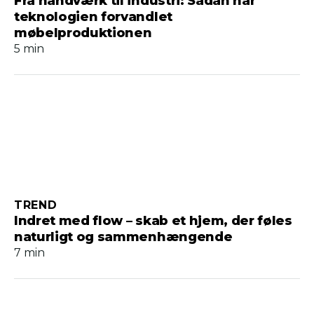
Fra håndværk til industri: Sådan har
teknologien forvandlet
møbelproduktionen
5 min
TREND
Indret med flow – skab et hjem, der føles
naturligt og sammenhængende
7 min