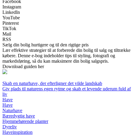
Facebook
Instagram
LinkedIn
YouTube
Pinterest
TikTok
Mail
RSS
Sælg din bolig hurtigere og til den rigtige pris
Lær effektive strategier til at forberede din bolig til salg og tiltrække
købere. Denne e-bog indeholder tips til styling, fotografi og
markedsføring, så du kan maksimere din bolig salgspris.
Download guiden her
Skab en naturhave, der efterligner det vilde landskab
Giv plads til naturens egen rytme og skab et levende uderum fuld af
liv
Have
Have
Naturhave
Bæredygtig have
Hjemmehørende planter
Dyreliv
Haveinspiration