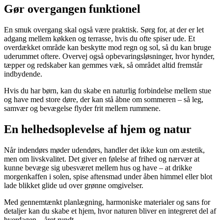
Gør overgangen funktionel
En smuk overgang skal også være praktisk. Sørg for, at der er let
adgang mellem køkken og terrasse, hvis du ofte spiser ude. Et
overdækket område kan beskytte mod regn og sol, så du kan bruge
uderummet oftere. Overvej også opbevaringsløsninger, hvor hynder,
tæpper og redskaber kan gemmes væk, så området altid fremstår
indbydende.
Hvis du har børn, kan du skabe en naturlig forbindelse mellem stue
og have med store døre, der kan stå åbne om sommeren – så leg,
samvær og bevægelse flyder frit mellem rummene.
En helhedsoplevelse af hjem og natur
Når indendørs møder udendørs, handler det ikke kun om æstetik,
men om livskvalitet. Det giver en følelse af frihed og nærvær at
kunne bevæge sig ubesværet mellem hus og have – at drikke
morgenkaffen i solen, spise aftensmad under åben himmel eller blot
lade blikket glide ud over grønne omgivelser.
Med gennemtænkt planlægning, harmoniske materialer og sans for
detaljer kan du skabe et hjem, hvor naturen bliver en integreret del af
hverdagen – året rundt.