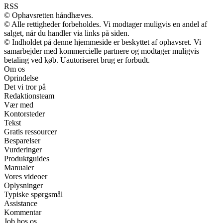
RSS
© Ophavsretten håndhæves.
© Alle rettigheder forbeholdes. Vi modtager muligvis en andel af
salget, når du handler via links på siden.
© Indholdet på denne hjemmeside er beskyttet af ophavsret. Vi
samarbejder med kommercielle partnere og modtager muligvis
betaling ved køb. Uautoriseret brug er forbudt.
Om os
Oprindelse
Det vi tror på
Redaktionsteam
Vær med
Kontorsteder
Tekst
Gratis ressourcer
Besparelser
Vurderinger
Produktguides
Manualer
Vores videoer
Oplysninger
Typiske spørgsmål
Assistance
Kommentar
Job hos os