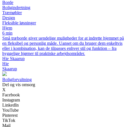
Borde
Boligindretning
Træmøbler
Design
Fleksible løsninger
Hjem
6 min
Små træborde giver uendelige muligheder for at indrette hjemmet på
en fleksibel og personlig måde. Uanset om du bruger dem enkeltvis
eller i kombination, kan de tilpasses enhver stil og funktion – fra
hyggelige hjørner til praktiske arbejdsområder.
Hie Skaarup
Hie
Skaarup
Boligforvaltning
Del og vis omsorg
X
Facebook
Instagram
LinkedIn
YouTube
Pinterest
TikTok
Mail