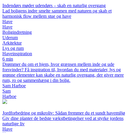
Indendørs møder udendørs – skab en naturlig overgang
Lad boligens indre smelte sammen med naturen og skab et
harmonisk flow mellem stue og have
Have
Have
Boligindretning
Uderum
Arkitektur
Lys og rum
Haveinspiration
6 min
Drømmer du om et hjem, hvor grænsen mellem inde og ude
forsvinder? Få inspiration til, hvordan du med materialer, lys og
grønne elementer kan skabe en naturlig overgang, der giver mere
rum, ro og sammenhæng i din bolig.
Sam Harboe
Sam
Harboe
Jordforbedring og mikroliv: Sådan fremmer du et sundt havemiljø
Giv dine planter de bedste vækstbetingelser ved at styrke jordens
naturlige liv
Have