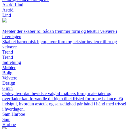
Astrid Lind
Astrid
Lind
Møbler der skaber ro: Sådan fremmer form og tekstur velvære i
hverdagen
Skab et harmonisk hjem, hvor form og tekstur inviterer til ro og
velvære
Trend
Trend
Indretning
Møbler
Bolig
Velvære
Design
6 min
Oplev, hvordan bevidste valg af møblers form, materialer og
overflader kan forvandle dit hjem til et fristed for ro og balance. Få
indsigt i, hvordan æstetik og sanselighed går hånd i hånd med trivsel
i hverdagen.
Sam Harboe
Sam
Harboe