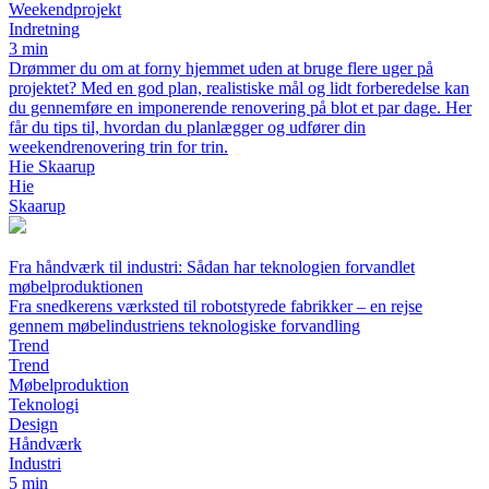
Weekendprojekt
Indretning
3 min
Drømmer du om at forny hjemmet uden at bruge flere uger på
projektet? Med en god plan, realistiske mål og lidt forberedelse kan
du gennemføre en imponerende renovering på blot et par dage. Her
får du tips til, hvordan du planlægger og udfører din
weekendrenovering trin for trin.
Hie Skaarup
Hie
Skaarup
Fra håndværk til industri: Sådan har teknologien forvandlet
møbelproduktionen
Fra snedkerens værksted til robotstyrede fabrikker – en rejse
gennem møbelindustriens teknologiske forvandling
Trend
Trend
Møbelproduktion
Teknologi
Design
Håndværk
Industri
5 min