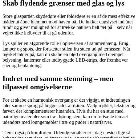
Skab flydende grænser med glas og lys
Store glaspartier, skydedøre eller foldedøre er en af de mest effektive
måder at åbne hjemmet mod haven på. De lukker dagslyset ind året
rundt og giver mulighed for at trække naturen helt tæt på – selv når
vejret ikke indbyder til at gå udenfor.
Lys spiller en afgørende rolle i oplevelsen af sammenhæng. Brug
lamper og spots, der fortsætter stilen fra stuen ud på terrassen. Når
mørket falder på, kan du skabe en blød overgang med dæmpet
belysning, lanterner eller indbyggede LED-strips, der fremhæver
stier og beplantning.
Indret med samme stemning – men
tilpasset omgivelserne
For at skabe en harmonisk overgang er det vigtigt, at indretningen
taler samme sprog på begge sider af døren. Vælg møbler, tekstiler og
farver, der komplementerer hinanden. Hvis du har en stue med
naturlige materialer som træ, hør og sten, kan du fortsætte temaet
udendørs med loungemøbler i træ og puder i naturfarver.
Tænk også på komforten. Udendørsmøbler er i dag næsten lige så