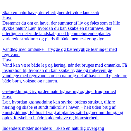
Skab en naturhave, der efterligner det vilde landskab
Have
Drømmer du om en have, der summer af liv og føles som et lille
stykke natur? Lær, hvordan du kan skabe en naturhave, der
efterligner det vilde landskab, med hjemmehørende planter,
varierede strukturer og plads til både mennesker og dyr.
Vandleg med omtanke – trygge og bæredygtige løsninger med
regnvand
Have
Vand kan være både leg og læring, når det bruges med omtanke. Få
inspiration til, hvordan du kan skabe trygge og miljøvenlige
vandlege med regnvand som en naturlig del af haven – til glæde for
både børn, voksne og naturen.
Grøngødning: Giv jorden naturlig næring og øget frugtbarhed
Have
Lær, hvordan grøngødning kan styrke jordens struktur, tilføre
næring og skabe et sundt mikroliv i haven – helt uden brug af
kunstgødning. Få tips til valg af planter, såtid og nedmuldning, og
oplev forskellen i både køkkenhave og blomsterbed.
Indendørs møder udendørs – skab en naturlig overgang