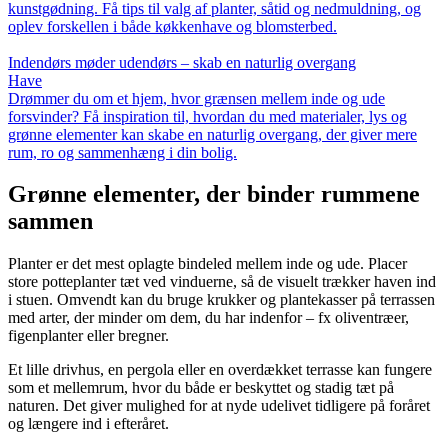
kunstgødning. Få tips til valg af planter, såtid og nedmuldning, og
oplev forskellen i både køkkenhave og blomsterbed.
Indendørs møder udendørs – skab en naturlig overgang
Have
Drømmer du om et hjem, hvor grænsen mellem inde og ude
forsvinder? Få inspiration til, hvordan du med materialer, lys og
grønne elementer kan skabe en naturlig overgang, der giver mere
rum, ro og sammenhæng i din bolig.
Grønne elementer, der binder rummene
sammen
Planter er det mest oplagte bindeled mellem inde og ude. Placer
store potteplanter tæt ved vinduerne, så de visuelt trækker haven ind
i stuen. Omvendt kan du bruge krukker og plantekasser på terrassen
med arter, der minder om dem, du har indenfor – fx oliventræer,
figenplanter eller bregner.
Et lille drivhus, en pergola eller en overdækket terrasse kan fungere
som et mellemrum, hvor du både er beskyttet og stadig tæt på
naturen. Det giver mulighed for at nyde udelivet tidligere på foråret
og længere ind i efteråret.