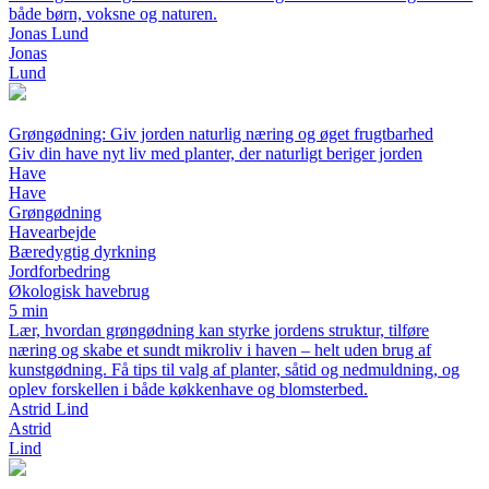
både børn, voksne og naturen.
Jonas Lund
Jonas
Lund
Grøngødning: Giv jorden naturlig næring og øget frugtbarhed
Giv din have nyt liv med planter, der naturligt beriger jorden
Have
Have
Grøngødning
Havearbejde
Bæredygtig dyrkning
Jordforbedring
Økologisk havebrug
5 min
Lær, hvordan grøngødning kan styrke jordens struktur, tilføre
næring og skabe et sundt mikroliv i haven – helt uden brug af
kunstgødning. Få tips til valg af planter, såtid og nedmuldning, og
oplev forskellen i både køkkenhave og blomsterbed.
Astrid Lind
Astrid
Lind