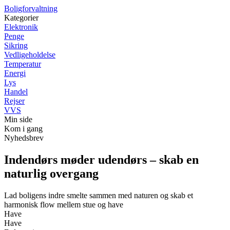
Boligforvaltning
Kategorier
Elektronik
Penge
Sikring
Vedligeholdelse
Temperatur
Energi
Lys
Handel
Rejser
VVS
Min side
Kom i gang
Nyhedsbrev
Indendørs møder udendørs – skab en
naturlig overgang
Lad boligens indre smelte sammen med naturen og skab et
harmonisk flow mellem stue og have
Have
Have