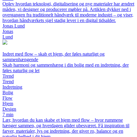
Oplev hvordan teknologi, digitalisering og nye materialer har ændret
måden, vi designer og producerer møbler på. Artiklen dykker ned i
overgangen fra traditionelt håndværk til moderne industri – og viser,
hvordan håndværkets sjæl stadig lever i en digital tidsalder.
Jonas Lund
Jonas
Lund
Indret med flow – skab et hjem, der føles naturligt og
sammenhængende
Skab harmoni og sammenhæng i din bolig med en indretning, der
føles naturlig og let
Trend
Trend
Indretning
Bolig
Flow
Hjem
Design
7 min
Lær, hvordan du kan skabe et hjem med flow – hvor rummene
hænger sammen, og hverdagen glider ubesværet. Få inspiration til
farver, materialer, lys og indretning, der giver ro, balance og en
naturlig helhed i dit hjem.