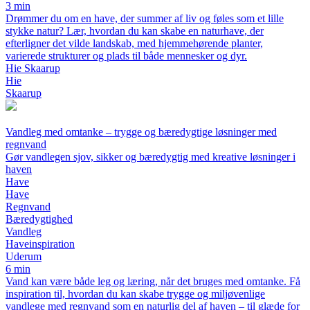
3 min
Drømmer du om en have, der summer af liv og føles som et lille
stykke natur? Lær, hvordan du kan skabe en naturhave, der
efterligner det vilde landskab, med hjemmehørende planter,
varierede strukturer og plads til både mennesker og dyr.
Hie Skaarup
Hie
Skaarup
Vandleg med omtanke – trygge og bæredygtige løsninger med
regnvand
Gør vandlegen sjov, sikker og bæredygtig med kreative løsninger i
haven
Have
Have
Regnvand
Bæredygtighed
Vandleg
Haveinspiration
Uderum
6 min
Vand kan være både leg og læring, når det bruges med omtanke. Få
inspiration til, hvordan du kan skabe trygge og miljøvenlige
vandlege med regnvand som en naturlig del af haven – til glæde for