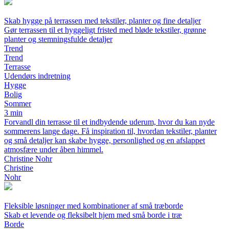
Skab hygge på terrassen med tekstiler, planter og fine detaljer
Gør terrassen til et hyggeligt fristed med bløde tekstiler, grønne
planter og stemningsfulde detaljer
Trend
Trend
Terrasse
Udendørs indretning
Hygge
Bolig
Sommer
3 min
Forvandl din terrasse til et indbydende uderum, hvor du kan nyde
sommerens lange dage. Få inspiration til, hvordan tekstiler, planter
og små detaljer kan skabe hygge, personlighed og en afslappet
atmosfære under åben himmel.
Christine Nohr
Christine
Nohr
Fleksible løsninger med kombinationer af små træborde
Skab et levende og fleksibelt hjem med små borde i træ
Borde