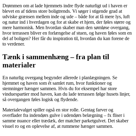
Drømmen om at lade hjemmets indre flyde naturligt ud i haven er
blevet en af tidens store boligtrends. Vi søger i stigende grad at
udviske grænsen mellem inde og ude – både for at få mere lys, luft
og natur ind i hverdagen og for at skabe et hjem, der føles større og
mere harmonisk. Men hvordan skaber man den sømløse overgang,
hvor terrassen bliver en forlængelse af stuen, og haven føles som en
del af boligen? Her får du inspiration til, hvordan du kan forene de
to verdener.
Tænk i sammenhæng – fra plan til
materialer
En naturlig overgang begynder allerede i planlægningen. Se
hjemmet og haven som ét samlet rum, hvor funktioner og
stemninger hænger sammen. Hvis du for eksempel har store
vinduespartier mod haven, kan du lade terrassen følge husets linjer,
så overgangen føles logisk og flydende.
Materialevalget spiller også en stor rolle. Gentag farver og
overflader fra indendørs gulve i udendørs belægning – fx fliser i
samme nuance eller trædæk, der matcher parketgulvet. Det skaber
visuel ro og en oplevelse af, at rummene hænger sammen.