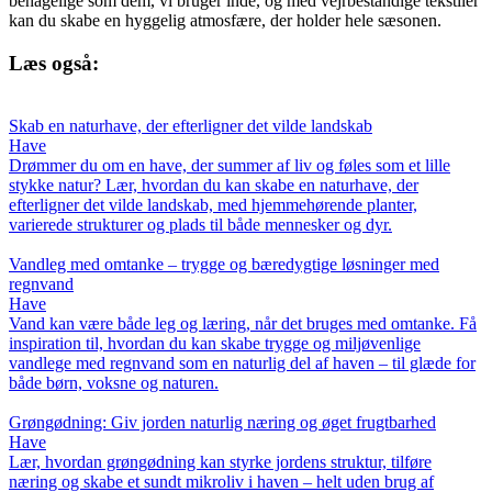
behagelige som dem, vi bruger inde, og med vejrbestandige tekstiler
kan du skabe en hyggelig atmosfære, der holder hele sæsonen.
Læs også:
Skab en naturhave, der efterligner det vilde landskab
Have
Drømmer du om en have, der summer af liv og føles som et lille
stykke natur? Lær, hvordan du kan skabe en naturhave, der
efterligner det vilde landskab, med hjemmehørende planter,
varierede strukturer og plads til både mennesker og dyr.
Vandleg med omtanke – trygge og bæredygtige løsninger med
regnvand
Have
Vand kan være både leg og læring, når det bruges med omtanke. Få
inspiration til, hvordan du kan skabe trygge og miljøvenlige
vandlege med regnvand som en naturlig del af haven – til glæde for
både børn, voksne og naturen.
Grøngødning: Giv jorden naturlig næring og øget frugtbarhed
Have
Lær, hvordan grøngødning kan styrke jordens struktur, tilføre
næring og skabe et sundt mikroliv i haven – helt uden brug af