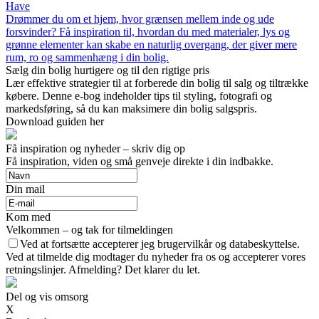
Have
Drømmer du om et hjem, hvor grænsen mellem inde og ude
forsvinder? Få inspiration til, hvordan du med materialer, lys og
grønne elementer kan skabe en naturlig overgang, der giver mere
rum, ro og sammenhæng i din bolig.
Sælg din bolig hurtigere og til den rigtige pris
Lær effektive strategier til at forberede din bolig til salg og tiltrække
købere. Denne e-bog indeholder tips til styling, fotografi og
markedsføring, så du kan maksimere din bolig salgspris.
Download guiden her
Få inspiration og nyheder – skriv dig op
Få inspiration, viden og små genveje direkte i din indbakke.
Din mail
Kom med
Velkommen – og tak for tilmeldingen
Ved at fortsætte accepterer jeg brugervilkår og databeskyttelse.
Ved at tilmelde dig modtager du nyheder fra os og accepterer vores
retningslinjer. Afmelding? Det klarer du let.
Del og vis omsorg
X