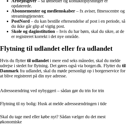
Arbejdsgiver
– så lønsedler og kontaktoplysninger er
opdaterede.
Abonnementer og medlemskaber
– fx aviser, fitnesscentre og
streamingtjenester.
PostNord
– du kan bestille eftersendelse af post i en periode, så
du ikke går glip af vigtig post.
Skole og daginstitution
– hvis du har børn, skal du sikre, at de
er registreret korrekt i det nye område.
Flytning til udlandet eller fra udlandet
Hvis du flytter
til udlandet
i mere end seks måneder, skal du melde
udrejse i stedet for flytning. Det gøres også via borger.dk. Flytter du
til
Danmark
fra udlandet, skal du møde personligt op i borgerservice for
at blive registreret på din nye adresse.
Adresseændring ved nybyggeri – sådan gør du trin for trin
Flytning til ny bolig: Husk at melde adresseændringen i tide
Skal du tage med eller købe nyt? Sådan vælger du det mest
økonomiske