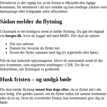
Derudover er det vigtigt for, at du fortsat er tilknyttet den rigtige
kommune, får stemmeret i dit nye område og kan modtage ydelser som
børnepenge eller boligstøtte uden afbrydelser.
Sådan melder du flytning
I Danmark er det heldigvis nemt at melde flytning. Du gør det digitalt
via
borger.dk
, hvor du logger ind med MitID. Her skal du oplyse:
Din nye adresse
Datoen for, hvornår du flytter ind
Hvem der flytter sammen med dig (fx ægtefælle eller børn)
Når du har indsendt oplysningerne, bliver de automatisk sendt til din
nye kommune, som registrerer ændringen i CPR. Du får en
bekræftelse, når flytningen er godkendt.
Husk fristen – og undgå bøde
Du skal melde flytning
senest fem dage efter
, du er flyttet ind i din
nye bolig. Det gælder uanset, om du flytter inden for samme kommune
eller til en ny. Hvis du overskrider fristen, kan kommunen give dig en
bøde.