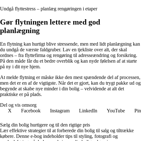
Undgå flyttestress – planlæg rengøringen i etaper
Gør flytningen lettere med god
planlægning
En flytning kan hurtigt blive stressende, men med lidt planlægning kan
du undgå de værste faldgruber. Lav en tjekliste over alt, der skal
ordnes – fra flyttefirma og rengøring til adresseændring og forsikring.
På den måde får du et bedre overblik og kan nyde følelsen af at starte
på ny i dit nye hjem.
At melde flytning er måske ikke den mest spændende del af processen,
men det er en af de vigtigste. Når det er gjort, kan du trygt pakke ud og
begynde at skabe nye minder i din bolig – velvidende at alt det
praktiske er på plads.
Del og vis omsorg
X
Facebook
Instagram
LinkedIn
YouTube
Pin
Sælg din bolig hurtigere og til den rigtige pris
Lær effektive strategier til at forberede din bolig til salg og tiltrække
købere. Denne e-bog indeholder tips til styling, fotografi og