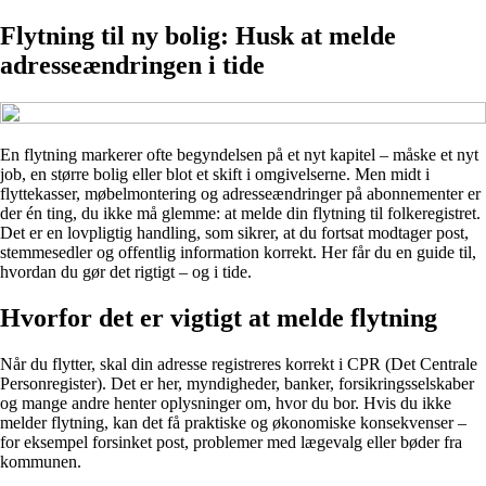
Flytning til ny bolig: Husk at melde
adresseændringen i tide
En flytning markerer ofte begyndelsen på et nyt kapitel – måske et nyt
job, en større bolig eller blot et skift i omgivelserne. Men midt i
flyttekasser, møbelmontering og adresseændringer på abonnementer er
der én ting, du ikke må glemme: at melde din flytning til folkeregistret.
Det er en lovpligtig handling, som sikrer, at du fortsat modtager post,
stemmesedler og offentlig information korrekt. Her får du en guide til,
hvordan du gør det rigtigt – og i tide.
Hvorfor det er vigtigt at melde flytning
Når du flytter, skal din adresse registreres korrekt i CPR (Det Centrale
Personregister). Det er her, myndigheder, banker, forsikringsselskaber
og mange andre henter oplysninger om, hvor du bor. Hvis du ikke
melder flytning, kan det få praktiske og økonomiske konsekvenser –
for eksempel forsinket post, problemer med lægevalg eller bøder fra
kommunen.