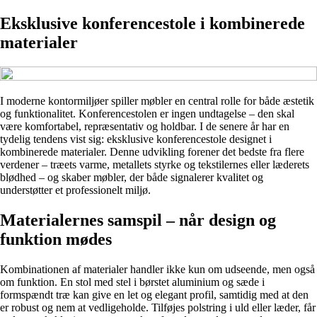
Eksklusive konferencestole i kombinerede
materialer
I moderne kontormiljøer spiller møbler en central rolle for både æstetik
og funktionalitet. Konferencestolen er ingen undtagelse – den skal
være komfortabel, repræsentativ og holdbar. I de senere år har en
tydelig tendens vist sig: eksklusive konferencestole designet i
kombinerede materialer. Denne udvikling forener det bedste fra flere
verdener – træets varme, metallets styrke og tekstilernes eller læderets
blødhed – og skaber møbler, der både signalerer kvalitet og
understøtter et professionelt miljø.
Materialernes samspil – når design og
funktion mødes
Kombinationen af materialer handler ikke kun om udseende, men også
om funktion. En stol med stel i børstet aluminium og sæde i
formspændt træ kan give en let og elegant profil, samtidig med at den
er robust og nem at vedligeholde. Tilføjes polstring i uld eller læder, får