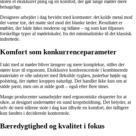
stolen et eksklusivt præg og en komfort, der gør lange møder mere
behagelige.
Designere arbejder i dag bevidst med kontraster: det kolde metal mod
det varme træ, det matte stof mod det blanke læder. Resultatet er
møbler, der både føles moderne og tidløse – og som kan tilpasses
forskellige typer af mødelokaler, fra det minimalistiske til det klassisk
indrettede.
Komfort som konkurrenceparameter
I takt med at møder bliver længere og mere komplekse, stilles der
større krav til ergonomi. Eksklusive konferencestole i kombinerede
materialer er ofte udstyret med fleksible ryglæn, justerbar højde og
polstring, der støtter kroppen naturligt. Det handler ikke kun om at
sidde pænt, men om at sidde godt – også efter flere timer.
Mange producenter samarbejder med ergonomiske eksperter for at
sikre, at designet understøtter en sund kropsholdning. Det betyder, at
selv de mest stilrene stole i dag kan tilbyde en komfort, der tidligere
kun fandtes i deciderede kontorstole.
Bæredygtighed og kvalitet i fokus