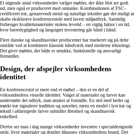
Et stigende antal virksomheder vælger møbler, der ikke blot ser godt
ud, men også er produceret med omtanke. Kombinationen af FSC-
certificeret træ, genanvendt metal og naturlige tekstiler gør det muligt at
skabe eksklusive konferencestole med lavere miljøaftryk. Samtidig
forlænger kvalitetsmaterialer stolens levetid – en vigtig faktor i en tid,
hvor bæredygtighed og langsigtet investering går hånd i hånd.
Flere danske og skandinaviske producenter har markeret sig på dette
område ved at kombinere klassisk håndværk med moderne teknologi.
Det giver møbler, der både er smukke, funktionelle og ansvarligt
fremstillet.
Design, der afspejler virksomhedens
identitet
En konferencestol er mere end et møbel – den er en del af
virksomhedens visuelle identitet. Valget af materialer og farver kan
understøtte det udtryk, man ønsker at formidle. En stol med læder og
mørkt træ signalerer tradition og autoritet, mens en model i lyst træ og
tekstil i afdæmpede farver udstråler åbenhed og skandinavisk
enkelhed.
Derfor ser man i dag mange virksomheder investere i specialdesignede
stole, hvor materialer og detaljer tilpasses virksomhedens brand. Det