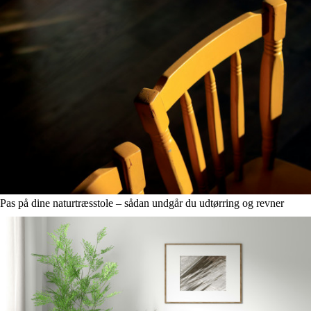
Pas på dine naturtræsstole – sådan undgår du udtørring og revner