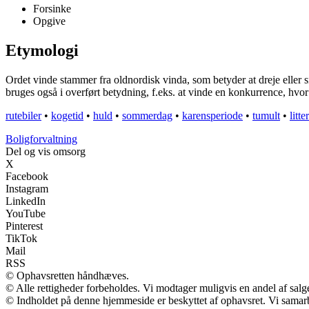
Forsinke
Opgive
Etymologi
Ordet vinde stammer fra oldnordisk vinda, som betyder at dreje eller sn
bruges også i overført betydning, f.eks. at vinde en konkurrence, hvor 
rutebiler
•
kogetid
•
huld
•
sommerdag
•
karensperiode
•
tumult
•
litte
Boligforvaltning
Del og vis omsorg
X
Facebook
Instagram
LinkedIn
YouTube
Pinterest
TikTok
Mail
RSS
© Ophavsretten håndhæves.
© Alle rettigheder forbeholdes. Vi modtager muligvis en andel af salge
© Indholdet på denne hjemmeside er beskyttet af ophavsret. Vi samar