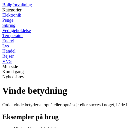
Boligforvaltning
Kategorier
Elektronik
Penge
Sikring
Vedligeholdelse
Temperatur
Energi
Lys
Handel
Rejser
VVS
Min side
Kom i gang
Nyhedsbrev
Vinde betydning
Ordet vinde betyder at opnå eller opnå sejr eller succes i noget, både i 
Eksempler på brug