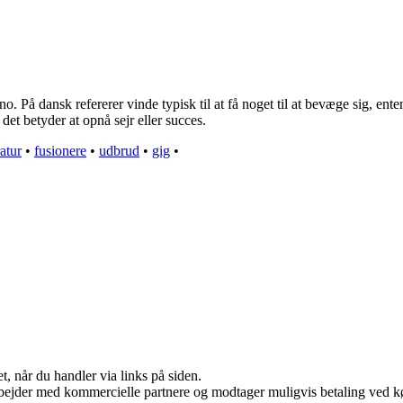
o. På dansk refererer vinde typisk til at få noget til at bevæge sig, ent
det betyder at opnå sejr eller succes.
ratur
•
fusionere
•
udbrud
•
gig
•
t, når du handler via links på siden.
bejder med kommercielle partnere og modtager muligvis betaling ved kø