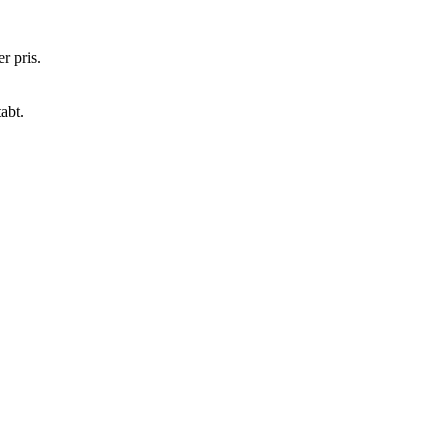
r pris.
tabt.