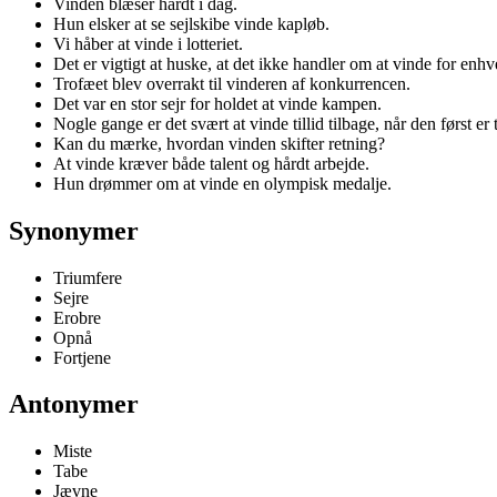
Vinden blæser hårdt i dag.
Hun elsker at se sejlskibe vinde kapløb.
Vi håber at vinde i lotteriet.
Det er vigtigt at huske, at det ikke handler om at vinde for enhve
Trofæet blev overrakt til vinderen af konkurrencen.
Det var en stor sejr for holdet at vinde kampen.
Nogle gange er det svært at vinde tillid tilbage, når den først er 
Kan du mærke, hvordan vinden skifter retning?
At vinde kræver både talent og hårdt arbejde.
Hun drømmer om at vinde en olympisk medalje.
Synonymer
Triumfere
Sejre
Erobre
Opnå
Fortjene
Antonymer
Miste
Tabe
Jævne