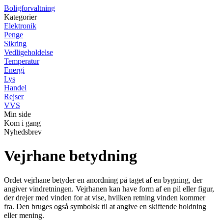
Boligforvaltning
Kategorier
Elektronik
Penge
Sikring
Vedligeholdelse
Temperatur
Energi
Lys
Handel
Rejser
VVS
Min side
Kom i gang
Nyhedsbrev
Vejrhane betydning
Ordet vejrhane betyder en anordning på taget af en bygning, der
angiver vindretningen. Vejrhanen kan have form af en pil eller figur,
der drejer med vinden for at vise, hvilken retning vinden kommer
fra. Den bruges også symbolsk til at angive en skiftende holdning
eller mening.