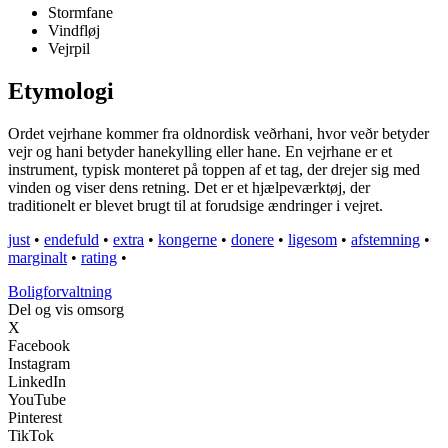
Stormfane
Vindfløj
Vejrpil
Etymologi
Ordet vejrhane kommer fra oldnordisk veðrhani, hvor veðr betyder
vejr og hani betyder hanekylling eller hane. En vejrhane er et
instrument, typisk monteret på toppen af et tag, der drejer sig med
vinden og viser dens retning. Det er et hjælpeværktøj, der
traditionelt er blevet brugt til at forudsige ændringer i vejret.
just
•
endefuld
•
extra
•
kongerne
•
donere
•
ligesom
•
afstemning
•
marginalt
•
rating
•
Boligforvaltning
Del og vis omsorg
X
Facebook
Instagram
LinkedIn
YouTube
Pinterest
TikTok