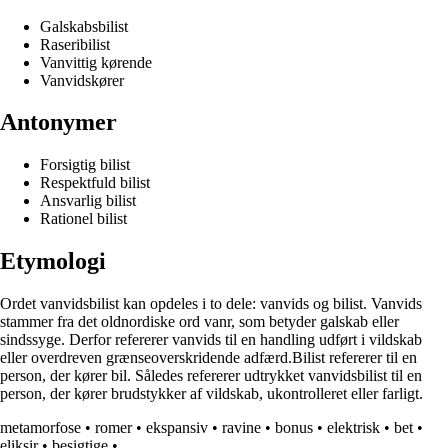
Galskabsbilist
Raseribilist
Vanvittig kørende
Vanvidskører
Antonymer
Forsigtig bilist
Respektfuld bilist
Ansvarlig bilist
Rationel bilist
Etymologi
Ordet vanvidsbilist kan opdeles i to dele: vanvids og bilist. Vanvids
stammer fra det oldnordiske ord vanr, som betyder galskab eller
sindssyge. Derfor refererer vanvids til en handling udført i vildskab
eller overdreven grænseoverskridende adfærd.Bilist refererer til en
person, der kører bil. Således refererer udtrykket vanvidsbilist til en
person, der kører brudstykker af vildskab, ukontrolleret eller farligt.
metamorfose
•
romer
•
ekspansiv
•
ravine
•
bonus
•
elektrisk
•
bet
•
eliksir
•
besigtige
•