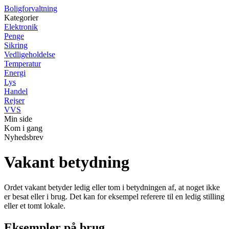
Boligforvaltning
Kategorier
Elektronik
Penge
Sikring
Vedligeholdelse
Temperatur
Energi
Lys
Handel
Rejser
VVS
Min side
Kom i gang
Nyhedsbrev
Vakant betydning
Ordet vakant betyder ledig eller tom i betydningen af, at noget ikke
er besat eller i brug. Det kan for eksempel referere til en ledig stilling
eller et tomt lokale.
Eksempler på brug