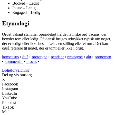
Booked – Ledig
In use – Ledig
Engaged – Ledig
Etymologi
Ordet vakant stammer oprindeligt fra det latinske ord vacans, der
betyder tom eller ledig. På dansk bruges udtrykket typisk om noget,
der er ledigt eller ikke besat, f.eks. en stilling eller et rum. Det kan
også referere til noget, der er tomt eller ikke i brug.
konsensus
•
du?
•
prototype
•
pendant
•
prototype
•
akt
•
pronomen
•
kommentar
•
proces
•
Boligforvaltning
Del og vis omsorg
X
Facebook
Instagram
LinkedIn
YouTube
Pinterest
TikTok
Mail