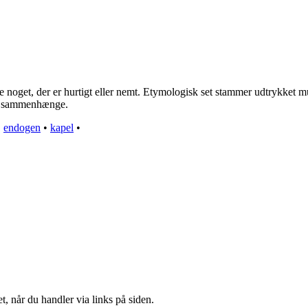
ve noget, der er hurtigt eller nemt. Etymologisk set stammer udtrykket m
ede sammenhænge.
•
endogen
•
kapel
•
t, når du handler via links på siden.