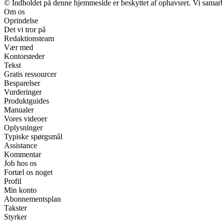
© Indholdet på denne hjemmeside er beskyttet af ophavsret. Vi samar
Om os
Oprindelse
Det vi tror på
Redaktionsteam
Vær med
Kontorsteder
Tekst
Gratis ressourcer
Besparelser
Vurderinger
Produktguides
Manualer
Vores videoer
Oplysninger
Typiske spørgsmål
Assistance
Kommentar
Job hos os
Fortæl os noget
Profil
Min konto
Abonnementsplan
Takster
Styrker