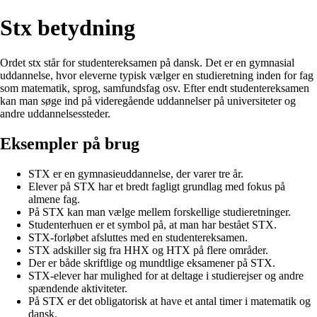
Stx betydning
Ordet stx står for studentereksamen på dansk. Det er en gymnasial
uddannelse, hvor eleverne typisk vælger en studieretning inden for fag
som matematik, sprog, samfundsfag osv. Efter endt studentereksamen
kan man søge ind på videregående uddannelser på universiteter og
andre uddannelsessteder.
Eksempler på brug
STX er en gymnasieuddannelse, der varer tre år.
Elever på STX har et bredt fagligt grundlag med fokus på
almene fag.
På STX kan man vælge mellem forskellige studieretninger.
Studenterhuen er et symbol på, at man har bestået STX.
STX-forløbet afsluttes med en studentereksamen.
STX adskiller sig fra HHX og HTX på flere områder.
Der er både skriftlige og mundtlige eksamener på STX.
STX-elever har mulighed for at deltage i studierejser og andre
spændende aktiviteter.
På STX er det obligatorisk at have et antal timer i matematik og
dansk.