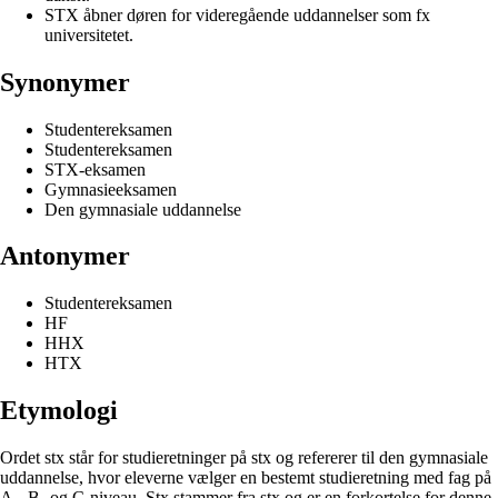
STX åbner døren for videregående uddannelser som fx
universitetet.
Synonymer
Studentereksamen
Studentereksamen
STX-eksamen
Gymnasieeksamen
Den gymnasiale uddannelse
Antonymer
Studentereksamen
HF
HHX
HTX
Etymologi
Ordet stx står for studieretninger på stx og refererer til den gymnasiale
uddannelse, hvor eleverne vælger en bestemt studieretning med fag på
A-, B- og C-niveau. Stx stammer fra stx og er en forkortelse for denne