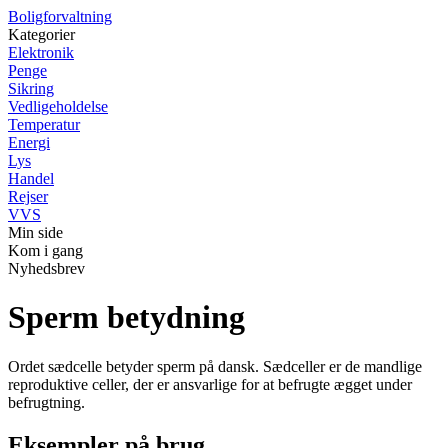
Boligforvaltning
Kategorier
Elektronik
Penge
Sikring
Vedligeholdelse
Temperatur
Energi
Lys
Handel
Rejser
VVS
Min side
Kom i gang
Nyhedsbrev
Sperm betydning
Ordet sædcelle betyder sperm på dansk. Sædceller er de mandlige
reproduktive celler, der er ansvarlige for at befrugte ægget under
befrugtning.
Eksempler på brug