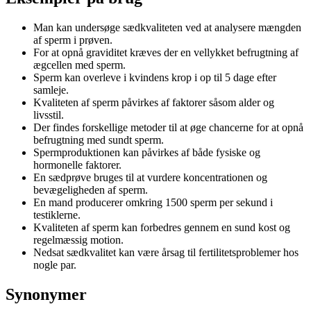
Man kan undersøge sædkvaliteten ved at analysere mængden
af sperm i prøven.
For at opnå graviditet kræves der en vellykket befrugtning af
ægcellen med sperm.
Sperm kan overleve i kvindens krop i op til 5 dage efter
samleje.
Kvaliteten af sperm påvirkes af faktorer såsom alder og
livsstil.
Der findes forskellige metoder til at øge chancerne for at opnå
befrugtning med sundt sperm.
Spermproduktionen kan påvirkes af både fysiske og
hormonelle faktorer.
En sædprøve bruges til at vurdere koncentrationen og
bevægeligheden af sperm.
En mand producerer omkring 1500 sperm per sekund i
testiklerne.
Kvaliteten af sperm kan forbedres gennem en sund kost og
regelmæssig motion.
Nedsat sædkvalitet kan være årsag til fertilitetsproblemer hos
nogle par.
Synonymer