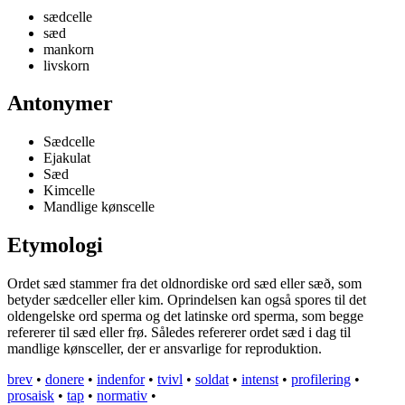
sædcelle
sæd
mankorn
livskorn
Antonymer
Sædcelle
Ejakulat
Sæd
Kimcelle
Mandlige kønscelle
Etymologi
Ordet sæd stammer fra det oldnordiske ord sæd eller sæð, som
betyder sædceller eller kim. Oprindelsen kan også spores til det
oldengelske ord sperma og det latinske ord sperma, som begge
refererer til sæd eller frø. Således refererer ordet sæd i dag til
mandlige kønsceller, der er ansvarlige for reproduktion.
brev
•
donere
•
indenfor
•
tvivl
•
soldat
•
intenst
•
profilering
•
prosaisk
•
tap
•
normativ
•