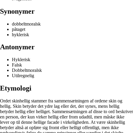
Synonymer
dobbeltmoralsk
påtaget
hyklerisk
Antonymer
Hyklerisk
Falsk
Dobbeltmoralsk
Utilregnelig
Etymologi
Ordet skinhellig stammer fra sammensætningen af ordene skin og
hellig. Skin betyder det ydre lag eller det, der synes, mens hellig
betyder hellig eller helliget. Sammensætningen af disse to ord beskriver
en person, der kun virker hellig eller from udadtil, men måske ikke
lever op til denne hellige facade i virkeligheden. At være skinhellig
betyder altså at opføre sig fromt eller helligt offentligt, men ikke
nødvendigvis følge de samme principper eller værdier i det skjulte.