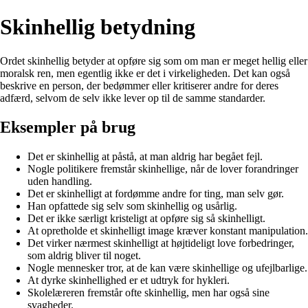
Skinhellig betydning
Ordet skinhellig betyder at opføre sig som om man er meget hellig eller
moralsk ren, men egentlig ikke er det i virkeligheden. Det kan også
beskrive en person, der bedømmer eller kritiserer andre for deres
adfærd, selvom de selv ikke lever op til de samme standarder.
Eksempler på brug
Det er skinhellig at påstå, at man aldrig har begået fejl.
Nogle politikere fremstår skinhellige, når de lover forandringer
uden handling.
Det er skinhelligt at fordømme andre for ting, man selv gør.
Han opfattede sig selv som skinhellig og usårlig.
Det er ikke særligt kristeligt at opføre sig så skinhelligt.
At opretholde et skinhelligt image kræver konstant manipulation.
Det virker nærmest skinhelligt at højtideligt love forbedringer,
som aldrig bliver til noget.
Nogle mennesker tror, at de kan være skinhellige og ufejlbarlige.
At dyrke skinhellighed er et udtryk for hykleri.
Skolelæreren fremstår ofte skinhellig, men har også sine
svagheder.