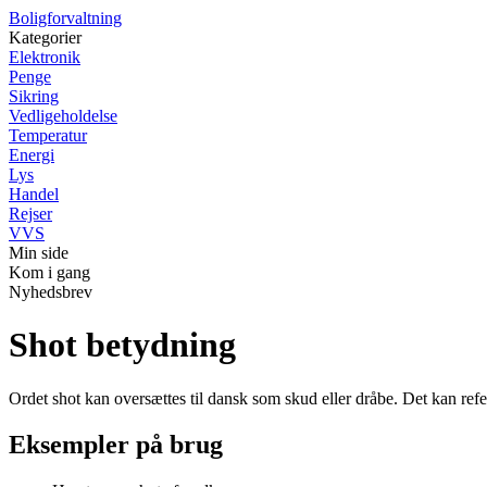
Boligforvaltning
Kategorier
Elektronik
Penge
Sikring
Vedligeholdelse
Temperatur
Energi
Lys
Handel
Rejser
VVS
Min side
Kom i gang
Nyhedsbrev
Shot betydning
Ordet shot kan oversættes til dansk som skud eller dråbe. Det kan refer
Eksempler på brug