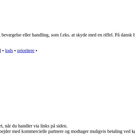
g bevægelse eller handling, som f.eks. at skyde med en riffel. På dansk b
d
•
lods
•
prioritere
•
t, når du handler via links på siden.
bejder med kommercielle partnere og modtager muligvis betaling ved kø