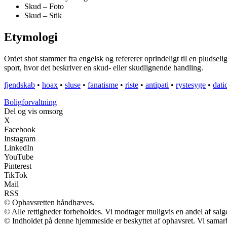
Skud – Foto
Skud – Stik
Etymologi
Ordet shot stammer fra engelsk og refererer oprindeligt til en pludseli
sport, hvor det beskriver en skud- eller skudlignende handling.
fjendskab
•
hoax
•
sluse
•
fanatisme
•
riste
•
antipati
•
rystesyge
•
dati
Boligforvaltning
Del og vis omsorg
X
Facebook
Instagram
LinkedIn
YouTube
Pinterest
TikTok
Mail
RSS
© Ophavsretten håndhæves.
© Alle rettigheder forbeholdes. Vi modtager muligvis en andel af salge
© Indholdet på denne hjemmeside er beskyttet af ophavsret. Vi samar