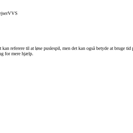
jser
VVS
an referere til at løse puslespil, men det kan også betyde at bruge tid p
ug for mere hjælp.