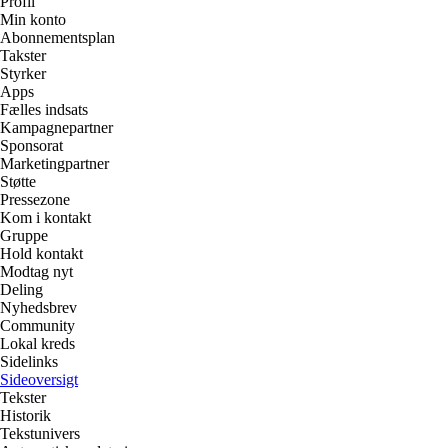
Profil
Min konto
Abonnementsplan
Takster
Styrker
Apps
Fælles indsats
Kampagnepartner
Sponsorat
Marketingpartner
Støtte
Pressezone
Kom i kontakt
Gruppe
Hold kontakt
Modtag nyt
Deling
Nyhedsbrev
Community
Lokal kreds
Sidelinks
Sideoversigt
Tekster
Historik
Tekstunivers