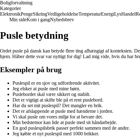
Boligforvaltning
Kategorier
Elektronik
Penge
Sikring
Vedligeholdelse
Temperatur
Energi
Lys
Handel
Re
Min side
Kom i gang
Nyhedsbrev
Pusle betydning
Ordet pusle på dansk kan betyde flere ting afhængigt af konteksten. Det k
hjem. Håber dette svar var nyttigt for dig! Lad mig vide, hvis du har br
Eksempler på brug
Puslespil er en sjov og udfordrende aktivitet.
Jeg elsker at pusle med mine børn.
Puslebordet skal være sikkert og stabilt.
Det er vigtigt at skifte ble på et rent puslebord.
Har du set mit puslespil? Det mangler en brik.
Det er afslappende at pusle med hænderne i jorden.
Vi skal pusle om vores miljø for at bevare det.
Min bedstemor kan lide at pusle med sit håndarbejde.
En god puslespilsbrik passer perfekt sammen med de andre.
Jeg købte et nyt puslespil med 1000 brikker.