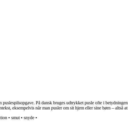
en puslespilsopgave. På dansk bruges udtrykket pusle ofte i betydningen
ntekst, eksempelvis når man pusler om sit hjem eller sine børn – altså a
ation
•
smut
•
snyde
•