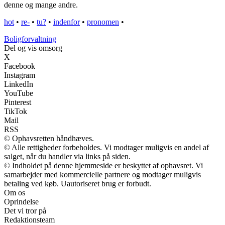
denne og mange andre.
hot
•
re-
•
tu?
•
indenfor
•
pronomen
•
Boligforvaltning
Del og vis omsorg
X
Facebook
Instagram
LinkedIn
YouTube
Pinterest
TikTok
Mail
RSS
© Ophavsretten håndhæves.
© Alle rettigheder forbeholdes. Vi modtager muligvis en andel af
salget, når du handler via links på siden.
© Indholdet på denne hjemmeside er beskyttet af ophavsret. Vi
samarbejder med kommercielle partnere og modtager muligvis
betaling ved køb. Uautoriseret brug er forbudt.
Om os
Oprindelse
Det vi tror på
Redaktionsteam