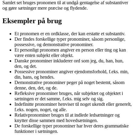
Samlet set bruges pronomen til at undgå gentagelse af substantiver
og gøre sætninger mere præcise og flydende.
Eksempler på brug
Et pronomen er en ordklasse, der kan erstatte et substantiv.
Der findes forskellige typer pronominer, såsom personlige,
possessive, og demonstrative pronominer.
Et personligt pronomen angiver en person eller ting og kan
være enten subjekt eller objekt.
Danske pronominer inkluderer ord som jeg, du, han, hun,
den, og det.
Possessive pronominer angiver ejendomsforhold, f.eks. min,
din, hans, og hendes.
Demonstrative pronominer peger på noget bestemt, såsom
denne, den, det, og de.
Refleksive pronominer bruges, når subjektet og objektet i
sætningen er det samme, f.eks. mig selv og sig.
Indefinitte pronominer henviser til noget ukendt eller generelt,
f.eks. nogen, noget, og alle.
Relativpronominer bruges til at indlede ledsætninger og
knytter disse sammen med hovedsætningen.
De forskellige typer pronominer har hver deres grammatiske
funktioner i sætningen.