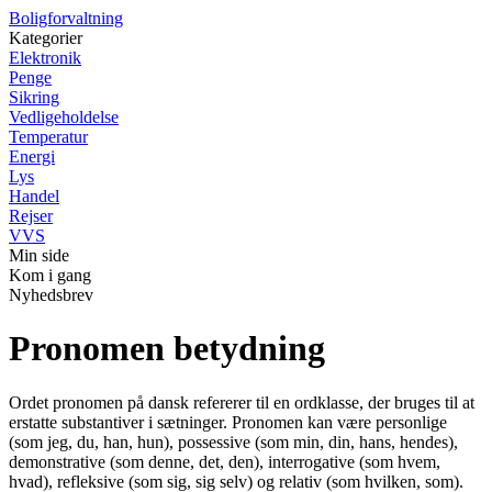
Boligforvaltning
Kategorier
Elektronik
Penge
Sikring
Vedligeholdelse
Temperatur
Energi
Lys
Handel
Rejser
VVS
Min side
Kom i gang
Nyhedsbrev
Pronomen betydning
Ordet pronomen på dansk refererer til en ordklasse, der bruges til at
erstatte substantiver i sætninger. Pronomen kan være personlige
(som jeg, du, han, hun), possessive (som min, din, hans, hendes),
demonstrative (som denne, det, den), interrogative (som hvem,
hvad), refleksive (som sig, sig selv) og relativ (som hvilken, som).