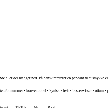
e eller der hænger ned. På dansk refererer en pendant til et smykke el
telefonnummer
•
konventionel
•
kynisk
•
hvis
•
besserwisser
•
otium
•
terest
TikTok
Mail
RSS