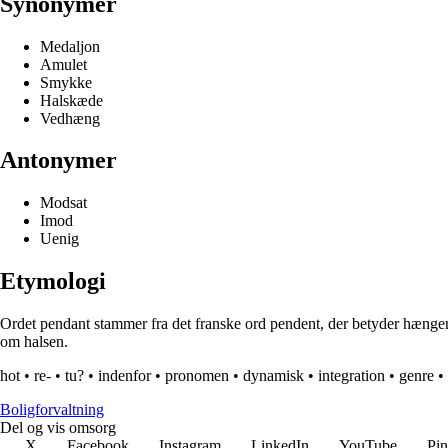
Synonymer
Medaljon
Amulet
Smykke
Halskæde
Vedhæng
Antonymer
Modsat
Imod
Uenig
Etymologi
Ordet pendant stammer fra det franske ord pendent, der betyder hængend
om halsen.
hot
•
re-
•
tu?
•
indenfor
•
pronomen
•
dynamisk
•
integration
•
genre
•
Boligforvaltning
Del og vis omsorg
X
Facebook
Instagram
LinkedIn
YouTube
Pin