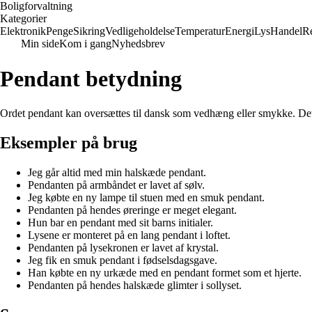
Boligforvaltning
Kategorier
Elektronik
Penge
Sikring
Vedligeholdelse
Temperatur
Energi
Lys
Handel
Re
Min side
Kom i gang
Nyhedsbrev
Pendant betydning
Ordet pendant kan oversættes til dansk som vedhæng eller smykke. Det 
Eksempler på brug
Jeg går altid med min halskæde pendant.
Pendanten på armbåndet er lavet af sølv.
Jeg købte en ny lampe til stuen med en smuk pendant.
Pendanten på hendes øreringe er meget elegant.
Hun bar en pendant med sit barns initialer.
Lysene er monteret på en lang pendant i loftet.
Pendanten på lysekronen er lavet af krystal.
Jeg fik en smuk pendant i fødselsdagsgave.
Han købte en ny urkæde med en pendant formet som et hjerte.
Pendanten på hendes halskæde glimter i sollyset.