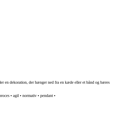
ler en dekoration, der hænger ned fra en kæde eller et bånd og bæres
proces
•
agil
•
normativ
•
pendant
•