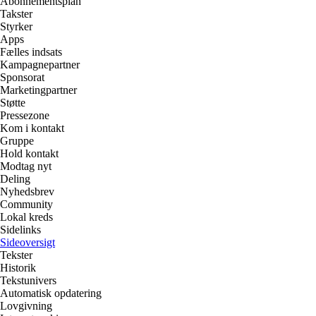
Abonnementsplan
Takster
Styrker
Apps
Fælles indsats
Kampagnepartner
Sponsorat
Marketingpartner
Støtte
Pressezone
Kom i kontakt
Gruppe
Hold kontakt
Modtag nyt
Deling
Nyhedsbrev
Community
Lokal kreds
Sidelinks
Sideoversigt
Tekster
Historik
Tekstunivers
Automatisk opdatering
Lovgivning