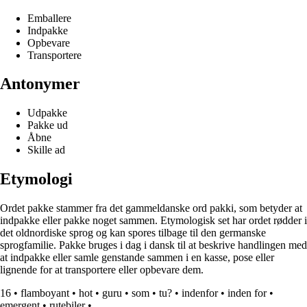
Emballere
Indpakke
Opbevare
Transportere
Antonymer
Udpakke
Pakke ud
Åbne
Skille ad
Etymologi
Ordet pakke stammer fra det gammeldanske ord pakki, som betyder at
indpakke eller pakke noget sammen. Etymologisk set har ordet rødder i
det oldnordiske sprog og kan spores tilbage til den germanske
sprogfamilie. Pakke bruges i dag i dansk til at beskrive handlingen med
at indpakke eller samle genstande sammen i en kasse, pose eller
lignende for at transportere eller opbevare dem.
16
•
flamboyant
•
hot
•
guru
•
som
•
tu?
•
indenfor
•
inden for
•
emergent
•
rutebiler
•