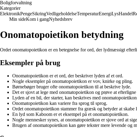
Boligforvaltning
Kategorier
Elektronik
Penge
Sikring
Vedligeholdelse
Temperatur
Energi
Lys
Handel
Re
Min side
Kom i gang
Nyhedsbrev
Onomatopoietikon betydning
Ordet onomatopoietikon er en betegnelse for ord, der lydmæssigt efterli
Eksempler på brug
Onomatopoietikon er et ord, der beskriver lyden af et ord.
Nogle eksempler på onomatopoietikon er vov, knirke og pling.
Børnebøger bruger ofte onomatopoietikon til at beskrive lyde.
Det er sjovt at lege med onomatopoietikon og prøve at efterligne
Lyden af en bil, der starter, kan beskrives med onomatopoietik
Onomatopoietikon kan variere fra sprog til sprog.
Ordet onomatopoietikon stammer fra græsk og betyder at skabe 
En lyd som Kaboom er et eksempel på et onomatopoietikon.
Nogle mennesker synes, at onomatopoietikon er sjove ord at sige
Brugen af onomatopoietikon kan gøre tekster mere levende og m