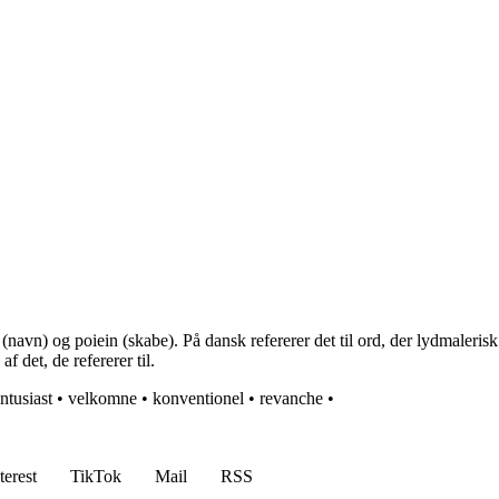
n) og poiein (skabe). På dansk refererer det til ord, der lydmalerisk 
f det, de refererer til.
ntusiast
•
velkomne
•
konventionel
•
revanche
•
terest
TikTok
Mail
RSS