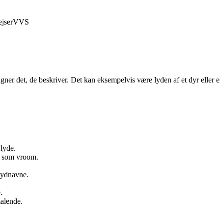
jser
VVS
gner det, de beskriver. Det kan eksempelvis være lyden af et dyr eller 
 lyde.
on som vroom.
lydnavne.
.
alende.