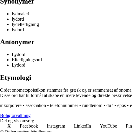
Synonymer
lydmaleri
lydord
lydefterligning
lydord
Antonymer
Lydord
Efterligningsord
Lydord
Etymologi
Ordet onomatopoietikon stammer fra græsk og er sammensat af onoma (nav
Disse ord har til formål at skabe en mere levende og direkte beskrivelse a
inkorporere
•
association
•
telefonnummer
•
rundtenom
•
du?
•
epos
•
e
Boligforvaltning
Del og vis omsorg
X
Facebook
Instagram
LinkedIn
YouTube
Pin
© Ophavsretten håndhæves.