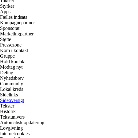
Takster
Styrker
Apps
Fælles indsats
Kampagnepartner
Sponsorat
Marketingpartner
Støtte
Pressezone
Kom i kontakt
Gruppe
Hold kontakt
Modtag nyt
Deling
Nyhedsbrev
Community
Lokal kreds
Sidelinks
Sideoversigt
Tekster
Historik
Tekstunivers
Automatisk opdatering
Lovgivning
Internetcookies