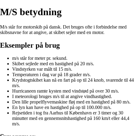
M/S betydning
M/s står for motorskib på dansk. Det bruges ofte i forbindelse med
skibsnavne for at angive, at skibet sejler med en motor.
Eksempler på brug
m/s står for meter pr. sekund.
Skibet sejlede med en hastighed på 20 m/s.
Vindstyrken var målt til 15 m/s.
Temperaturen i dag var på 18 grader m/s.
Krydstogtskibet kan nå en fart på op til 24 knob, svarende til 44
m/s.
Hurricaneen ramte kysten med vindstød på over 30 m/s.
I meteorologi bruges m/s til at angive vindhastighed.
Den lille propelflyvemaskine fløj med en hastighed på 80 m/s.
En lyn kan have en hastighed på op til 100.000 m/s.
Rejsetiden i tog fra Aarhus til København er 3 timer og 30
minutter med en gennemsnitshastighed på 160 km/t eller 44,4
m/s.