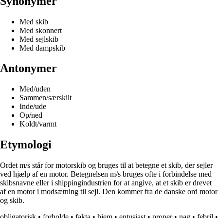
Synonymer
Med skib
Med skonnert
Med sejlskib
Med dampskib
Antonymer
Med/uden
Sammen/særskilt
Inde/ude
Op/ned
Koldt/varmt
Etymologi
Ordet m/s står for motorskib og bruges til at betegne et skib, der sejler
ved hjælp af en motor. Betegnelsen m/s bruges ofte i forbindelse med
skibsnavne eller i shippingindustrien for at angive, at et skib er drevet
af en motor i modsætning til sejl. Den kommer fra de danske ord motor
og skib.
obligatorisk
•
forholde
•
fakta
•
hjem
•
entusiast
•
proper
•
nag
•
febril
•