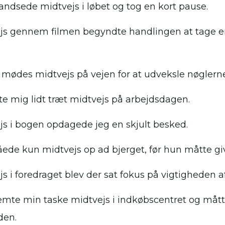
andsede midtvejs i løbet og tog en kort pause.
js gennem filmen begyndte handlingen at tage e
l mødes midtvejs på vejen for at udveksle nøglerne
lte mig lidt træt midtvejs på arbejdsdagen.
js i bogen opdagede jeg en skjult besked.
ede kun midtvejs op ad bjerget, før hun måtte gi
js i foredraget blev der sat fokus på vigtigheden a
emte min taske midtvejs i indkøbscentret og måtte
den.