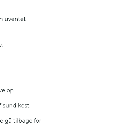
n uventet
.
ve op.
f sund kost.
 gå tilbage for