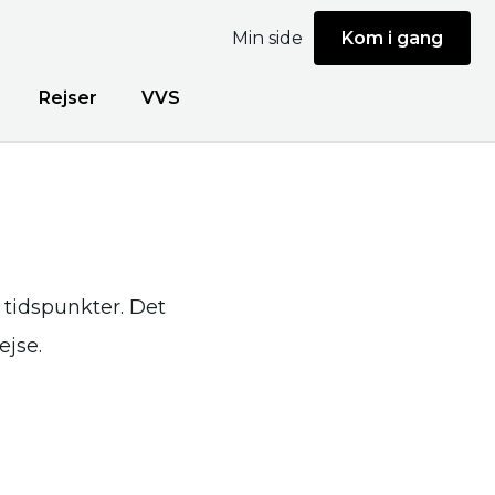
Min side
Kom i gang
Rejser
VVS
 tidspunkter. Det
ejse.