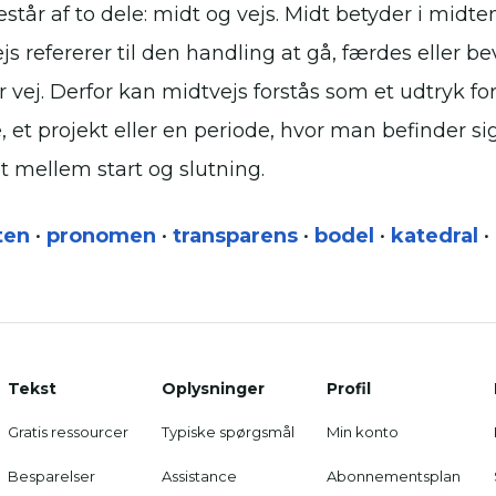
tår af to dele: midt og vejs. Midt betyder i midten
js refererer til den handling at gå, færdes eller 
r vej. Derfor kan midtvejs forstås som et udtryk fo
 et projekt eller en periode, hvor man befinder si
et mellem start og slutning.
ten
•
pronomen
•
transparens
•
bodel
•
katedral
•
Tekst
Oplysninger
Profil
Gratis ressourcer
Typiske spørgsmål
Min konto
Besparelser
Assistance
Abonnementsplan