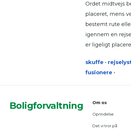
Ordet midtvejs bes
placeret, mens ve
bestemt rute elle
igennem en rejse,
er ligeligt placer
skuffe
•
rejselys
fusionere
•
Boligforvaltning
Om os
Oprindelse
Det vi tror på