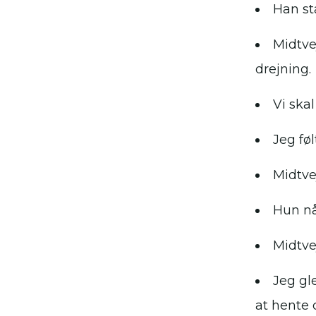
Han st
Midtve
drejning.
Vi ska
Jeg fø
Midtve
Hun nå
Midtve
Jeg gl
at hente 