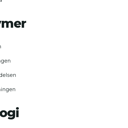
å
ymer
n
ngen
delsen
ningen
ogi