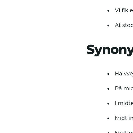
Vi fik
At stop
Synon
Halvve
På mi
I midt
Midt i