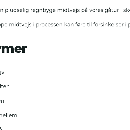
 en pludselig regnbyge midtvejs på vores gåtur i sk
pe midtvejs i processen kan føre til forsinkelser i 
ymer
js
dten
en
mellem