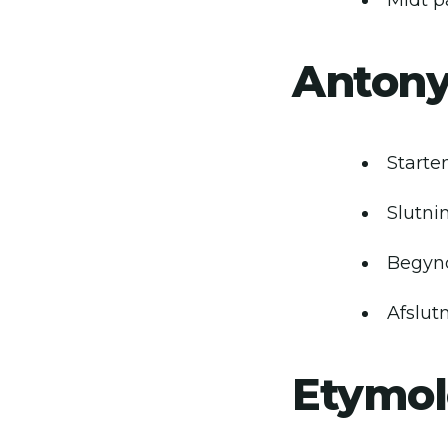
Midt p
Anton
Starte
Slutni
Begyn
Afslut
Etymol