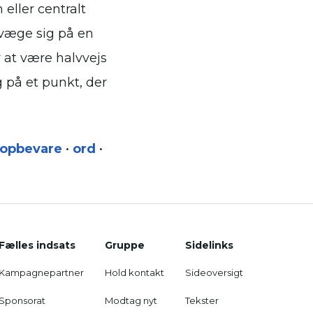
 eller centralt
bevæge sig på en
r at være halvvejs
g på et punkt, der
opbevare
•
ord
•
Fælles indsats
Gruppe
Sidelinks
Kampagnepartner
Hold kontakt
Sideoversigt
Sponsorat
Modtag nyt
Tekster