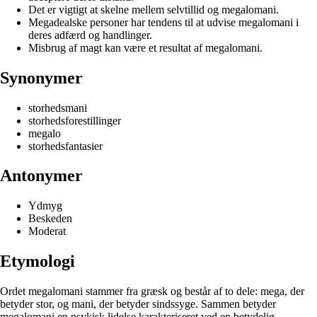
Det er vigtigt at skelne mellem selvtillid og megalomani.
Megadealske personer har tendens til at udvise megalomani i
deres adfærd og handlinger.
Misbrug af magt kan være et resultat af megalomani.
Synonymer
storhedsmani
storhedsforestillinger
megalo
storhedsfantasier
Antonymer
Ydmyg
Beskeden
Moderat
Etymologi
Ordet megalomani stammer fra græsk og består af to dele: mega, der
betyder stor, og mani, der betyder sindssyge. Sammen betyder
megalomani en psykisk lidelse karakteriseret ved en betydelig