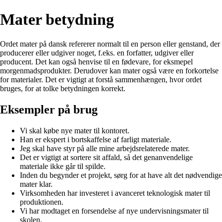
Mater betydning
Ordet mater på dansk refererer normalt til en person eller genstand, der
producerer eller udgiver noget, f.eks. en forfatter, udgiver eller
producent. Det kan også henvise til en fødevare, for eksmepel
morgenmadsprodukter. Derudover kan mater også være en forkortelse
for materialer. Det er vigtigt at forstå sammenhængen, hvor ordet
bruges, for at tolke betydningen korrekt.
Eksempler på brug
Vi skal købe nye mater til kontoret.
Han er ekspert i bortskaffelse af farligt materiale.
Jeg skal have styr på alle mine arbejdsrelaterede mater.
Det er vigtigt at sortere sit affald, så det genanvendelige
materiale ikke går til spilde.
Inden du begynder et projekt, sørg for at have alt det nødvendige
mater klar.
Virksomheden har investeret i avanceret teknologisk mater til
produktionen.
Vi har modtaget en forsendelse af nye undervisningsmater til
skolen.