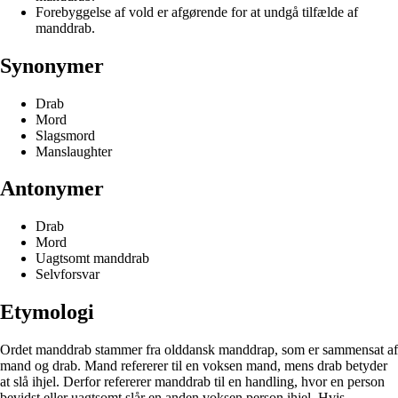
Forebyggelse af vold er afgørende for at undgå tilfælde af
manddrab.
Synonymer
Drab
Mord
Slagsmord
Manslaughter
Antonymer
Drab
Mord
Uagtsomt manddrab
Selvforsvar
Etymologi
Ordet manddrab stammer fra olddansk manddrap, som er sammensat af
mand og drab. Mand refererer til en voksen mand, mens drab betyder
at slå ihjel. Derfor refererer manddrab til en handling, hvor en person
bevidst eller uagtsomt slår en anden voksen person ihjel. Hvis