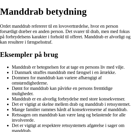
Manddrab betydning
Ordet manddrab refererer til en lovovertrædelse, hvor en person
forsætligt dræber en anden person. Det svarer til drab, men med fokus
på forbrydelsens karakter i forhold til offeret. Manddrab er alvorligt og
kan resultere i fængselsstraf.
Eksempler på brug
Manddrab er betegnelsen for at tage en persons liv med vilje.
I Danmark straffes manddrab med fængsel i en årrække.
Dommen for manddrab kan variere afhængigt af
omstændighederne.
Dømt for manddrab kan påvirke en persons fremtidige
muligheder.
Manddrab er en alvorlig forbrydelse med store konsekvenser.
Det er vigtigt at skelne mellem drab og manddrab i retssystemet.
Mange familier rammes hårdt af konsekvenserne af manddrab.
Retssagen om manddrab kan være lang og belastende for alle
involverede.
Det er vigtigt at respektere retssystemets afgørelse i sager om
manddrab.