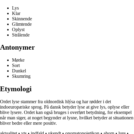
Lys
Klar
Skinnende
Glimtende
Oplyst
Strålende
Antonymer
Mørke
Sort
Dunkel
Skumring
Etymologi
Ordet lyse stammer fra oldnordisk hlýsa og har rødder i det
indoeuropæiske sprog. På dansk betyder lyse at give lys, oplyse eller
blive lysere. Ordet kan også bruges i overført betydning, for eksempel
når man siger, at noget begynder at lysne, hvilket betyder at situationen
bliver bedre eller mere positiv.
aktualitet
•
yts
•
indfald
•
ukendt
•
onomatopoietikon
•
ahorn
•
lure
•