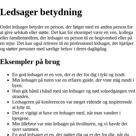
Ledsager betydning
Ordet ledsager betyder en person, der følger med en anden person for
at give selskab eller støtte. Det kan for eksempel være en ven, kollega
eller familiemedlem, der ledsager en person til en begivenhed eller på
en rejse. Det kan også referere til en professionel ledsager, der hjælper
og støtter personer med særlige behov i deres dagligdag.
Eksempler på brug
En god ledsager er en ven, der er der for dig i tykt og tyndt.
Min ledsager på turen var en erfaren guide, der viste mig rundt i
byen.
Hun gik hånd i hånd med sin ledsager og nød solnedgangen ved
stranden.
Ledsageren på konferencen var meget vidende og inspirerende
at lytte til.
Det er vigtigt at have en ledsager med, når man vandrer i
bjergene.
Min lillebror var min ledsager på tivolituren, og vi havde det
sjovt sammen.
En god ledsager er en, der støtter dig og er der for dig, når du