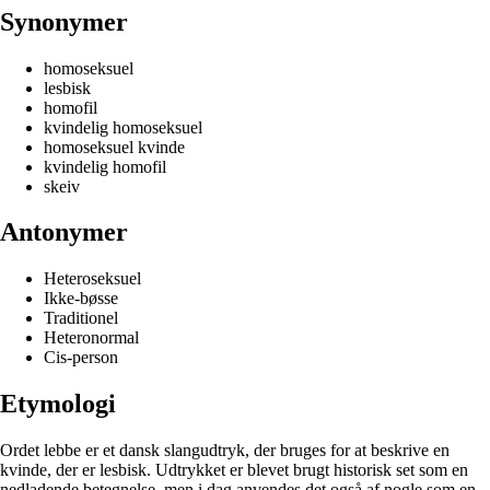
Synonymer
homoseksuel
lesbisk
homofil
kvindelig homoseksuel
homoseksuel kvinde
kvindelig homofil
skeiv
Antonymer
Heteroseksuel
Ikke-bøsse
Traditionel
Heteronormal
Cis-person
Etymologi
Ordet lebbe er et dansk slangudtryk, der bruges for at beskrive en
kvinde, der er lesbisk. Udtrykket er blevet brugt historisk set som en
nedladende betegnelse, men i dag anvendes det også af nogle som en