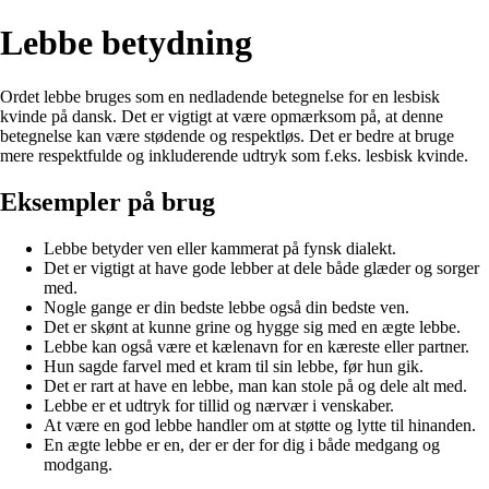
Lebbe betydning
Ordet lebbe bruges som en nedladende betegnelse for en lesbisk
kvinde på dansk. Det er vigtigt at være opmærksom på, at denne
betegnelse kan være stødende og respektløs. Det er bedre at bruge
mere respektfulde og inkluderende udtryk som f.eks. lesbisk kvinde.
Eksempler på brug
Lebbe betyder ven eller kammerat på fynsk dialekt.
Det er vigtigt at have gode lebber at dele både glæder og sorger
med.
Nogle gange er din bedste lebbe også din bedste ven.
Det er skønt at kunne grine og hygge sig med en ægte lebbe.
Lebbe kan også være et kælenavn for en kæreste eller partner.
Hun sagde farvel med et kram til sin lebbe, før hun gik.
Det er rart at have en lebbe, man kan stole på og dele alt med.
Lebbe er et udtryk for tillid og nærvær i venskaber.
At være en god lebbe handler om at støtte og lytte til hinanden.
En ægte lebbe er en, der er der for dig i både medgang og
modgang.