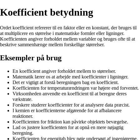
Koefficient betydning
Ordet koefficient refererer til en faktor eller en konstant, der bruges til
at multiplicere en størrelse i matematiske formler eller ligninger.
Koefficienten angiver forholdet mellem variabler og bruges ofte til at
beskrive sammenhænge mellem forskellige størrelser.
Eksempler på brug
En koefficient angiver forholdet mellem to størrelser.
Matematik lærer os at arbejde med koefficienter i ligninger.
Det er vigtigt at forstå beregningen bag en koefficient.
Koefficienten for temperaturændringen var højere end forventet.
Virksomheden anvendte en koefficient til at beregne deres
vækstrate.
Forskere studerer koefficienter for at analysere data præcist.
I kemien er koefficienterne afgørende for at afbalancere
reaktioner.
Koefficienten for friktion kan påvirke objektets bevægelse.
Lad os justere koefficienten for at opnå en mere nøjagtig
beregning.
Koefficienten for energitab blev nøje undersøgt af ingeniørerne.