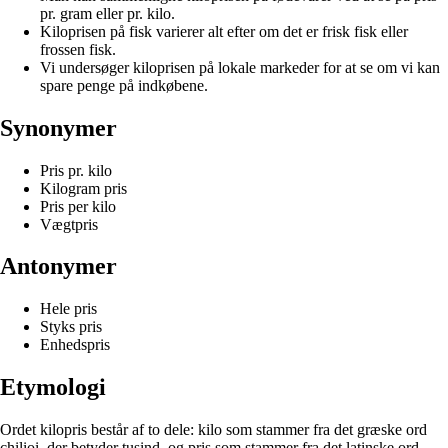
pr. gram eller pr. kilo.
Kiloprisen på fisk varierer alt efter om det er frisk fisk eller
frossen fisk.
Vi undersøger kiloprisen på lokale markeder for at se om vi kan
spare penge på indkøbene.
Synonymer
Pris pr. kilo
Kilogram pris
Pris per kilo
Vægtpris
Antonymer
Hele pris
Styks pris
Enhedspris
Etymologi
Ordet kilopris består af to dele: kilo som stammer fra det græske ord
chilioi, der betyder tusind, og pris som stammer fra det latinske ord