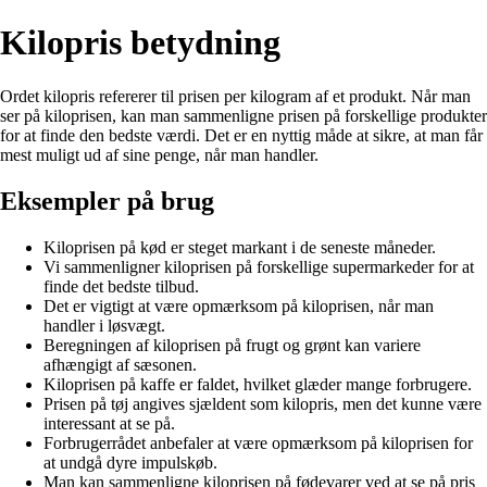
Kilopris betydning
Ordet kilopris refererer til prisen per kilogram af et produkt. Når man
ser på kiloprisen, kan man sammenligne prisen på forskellige produkter
for at finde den bedste værdi. Det er en nyttig måde at sikre, at man får
mest muligt ud af sine penge, når man handler.
Eksempler på brug
Kiloprisen på kød er steget markant i de seneste måneder.
Vi sammenligner kiloprisen på forskellige supermarkeder for at
finde det bedste tilbud.
Det er vigtigt at være opmærksom på kiloprisen, når man
handler i løsvægt.
Beregningen af kiloprisen på frugt og grønt kan variere
afhængigt af sæsonen.
Kiloprisen på kaffe er faldet, hvilket glæder mange forbrugere.
Prisen på tøj angives sjældent som kilopris, men det kunne være
interessant at se på.
Forbrugerrådet anbefaler at være opmærksom på kiloprisen for
at undgå dyre impulskøb.
Man kan sammenligne kiloprisen på fødevarer ved at se på pris