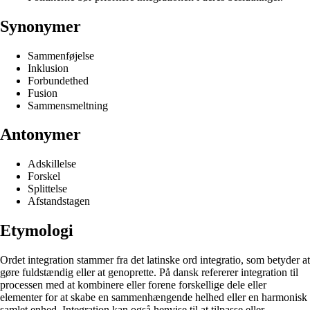
Synonymer
Sammenføjelse
Inklusion
Forbundethed
Fusion
Sammensmeltning
Antonymer
Adskillelse
Forskel
Splittelse
Afstandstagen
Etymologi
Ordet integration stammer fra det latinske ord integratio, som betyder at
gøre fuldstændig eller at genoprette. På dansk refererer integration til
processen med at kombinere eller forene forskellige dele eller
elementer for at skabe en sammenhængende helhed eller en harmonisk
samlet enhed. Integration kan også henvise til at tilpasse eller