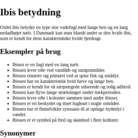
Ibis betydning
Ordet ibis betyder en type stor vadefugl med lange ben og en lang
nedadbøjet næb. I Danmark kan man blandt andet se den hvide ibis,
som er kendt for dens karakteristiske hvide fjerdragt.
Eksempler på brug
Ibisen er en fugl med en lang næb.
Ibissen lever ofte ved vandløb og sumpområder.
Ibissen ernærer sig primært ved at spise fisk og smådyr.
Ibissen har en karakteristisk hvid farve og lange ben.
Ibissen er kendt for sit særprægede udseende og rolig adfærd.
Ibissen kan flyve lange strækninger under trækperioden.
Ibissen lever ofte i kolonier sammen med andre ibisser.
Ibissen er en beskyttet og truet fugleart i nogle områder.
Ibissen har et fintudviklet synssans til at opdage byttedyr i
vandet.
Ibissen er et symbol på fred og skønhed i flere kulturer.
Synonymer