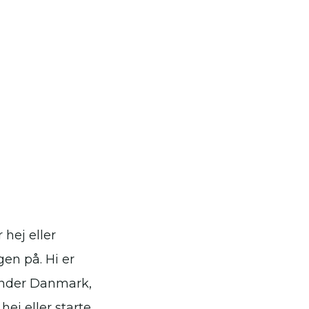
hej eller
en på. Hi er
runder Danmark,
hej eller starte