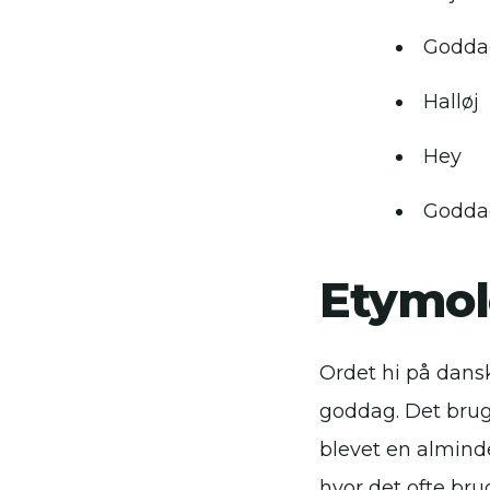
Godda
Halløj
Hey
Godda
Etymol
Ordet hi på dansk
goddag. Det brug
blevet en almind
hvor det ofte brug