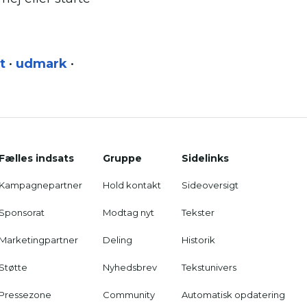
t
•
udmark
•
Fælles indsats
Gruppe
Sidelinks
Kampagnepartner
Hold kontakt
Sideoversigt
Sponsorat
Modtag nyt
Tekster
Marketingpartner
Deling
Historik
Støtte
Nyhedsbrev
Tekstunivers
Pressezone
Community
Automatisk opdatering