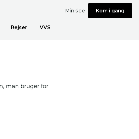
Min side
Kom i gang
Rejser
VVS
en, man bruger for