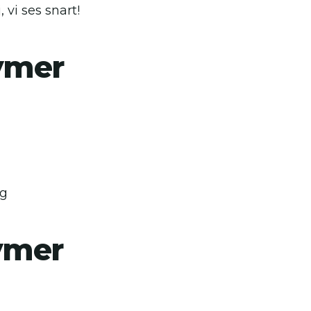
, vi ses snart!
ymer
g
ymer