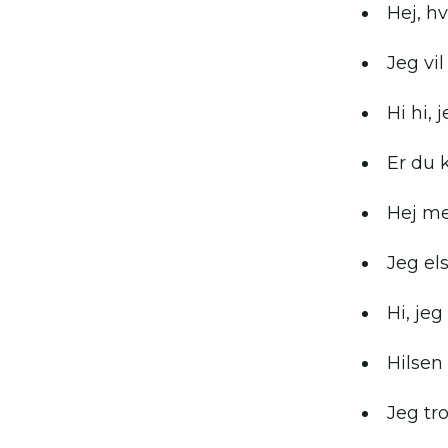
Hej, h
Jeg vil
Hi hi,
Er du k
Hej me
Jeg el
Hi, jeg
Hilsen 
Jeg tro