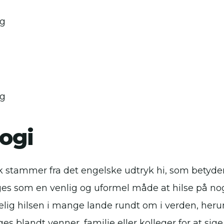
g
g
ogi
 stammer fra det engelske udtryk hi, som betyder 
es som en venlig og uformel måde at hilse på nog
elig hilsen i mange lande rundt om i verden, he
es blandt venner, familie eller kolleger for at sige 