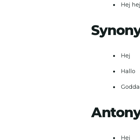
Hej hej
Synon
Hej
Hallo
Godda
Anton
Hej