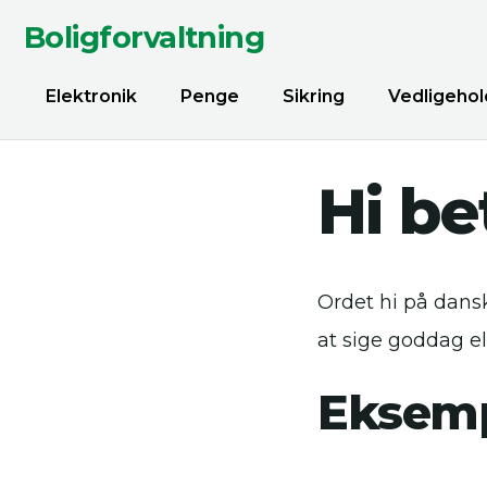
Boligforvaltning
Elektronik
Penge
Sikring
Vedligehol
Hi be
Ordet hi på dansk
at sige goddag ell
Eksemp