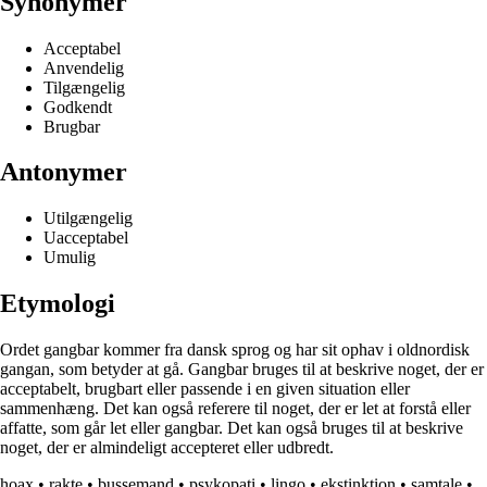
Synonymer
Acceptabel
Anvendelig
Tilgængelig
Godkendt
Brugbar
Antonymer
Utilgængelig
Uacceptabel
Umulig
Etymologi
Ordet gangbar kommer fra dansk sprog og har sit ophav i oldnordisk
gangan, som betyder at gå. Gangbar bruges til at beskrive noget, der er
acceptabelt, brugbart eller passende i en given situation eller
sammenhæng. Det kan også referere til noget, der er let at forstå eller
affatte, som går let eller gangbar. Det kan også bruges til at beskrive
noget, der er almindeligt accepteret eller udbredt.
hoax
•
rakte
•
bussemand
•
psykopati
•
lingo
•
ekstinktion
•
samtale
•