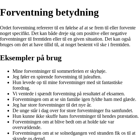
Forventning betydning
Ordet forventning refererer til en følelse af at se frem til eller forvente
noget specifikt. Det kan både dreje sig om positive eller negative
forventninger til fremtiden eller til en given situation. Det kan også
bruges om det at have tillid til, at noget bestemt vil ske i fremtiden.
Eksempler på brug
Mine forventninger til sommerferien er skyhøje.
Jeg føler en spirende forventning til juleaften.
Hun levede op til mine forventninger med sit fantastiske
foredrag.
Vi ventede i spændt forventning på resultatet af eksamen.
Forventningen om at se sin familie igen fyldte ham med glæde.
Jeg har store forventninger til det nye år.
De unge står i dag over for store forventninger fra samfundet.
Hun kunne ikke skuffe hans forventninger til hendes præstation.
Forventningen om at blive bedt om at holde tale var
overvældende.
Forventningen om at se solnedgangen ved stranden fik os til at
skynde os derud.