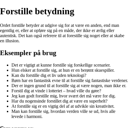
Forstille betydning
Ordet forstille betyder at udgive sig for at være en anden, end man
egentlig er, eller at opføre sig på en måde, der ikke er ærlig eller
autentisk. Det kan også referere til at forestille sig noget eller at skabe
en illusion.
Eksempler på brug
Det er vigtigt at kunne forstille sig forskellige scenarier.
Hun elsker at forstille sig, at hun er en berømt skuespiller.
Kan du forstille dig et liv uden teknologi?
Børn har en fantastisk evne til at forstille sig fantastiske verdener.
Der er ingen grund til at forstille sig at være nogen, man ikke er.
Forstil dig at vinde i lotteriet – hvad ville du gøre?
Jeg kan godt forstille mig, hvor svært det må være for dig.
Har du nogensinde forstillet dig at være en superhelt?
At forstille sig er en vigtig del af at udvikle sin kreativitet.
Man kan forstille sig, hvordan verden ville se ud, hvis alle
levede i harmoni.