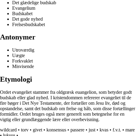
Det glædelige budskab
Evangelium
Budskabet
Det gode nyhed
Frelsesbudskabet
Antonymer
Utroværdig
Uægte
Forkvaklet
Misvisende
Etymologi
Ordet evangeliet stammer fra oldgræsk euangelion, som betyder godt
budskab eller glad nyhed. I kristendommen refererer evangeliet til de
fire bøger i Det Nye Testamente, der fortæller om Jesu liv, død og
opstandelse, samt det budskab om frelse og håb, som disse fortællinger
formidler. Ordet bruges også mere generelt som betegnelse for en
vigtig eller grundlæggende lære eller overbevisning.
wildcard
•
torv
•
givet
•
konsensus
•
passere
•
just
•
kvas
•
f.v.t.
•
mare
•
luksus
•