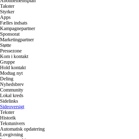
Abonnementsplan
Takster
Styrker
Apps
Fælles indsats
Kampagnepartner
Sponsorat
Marketingpartner
Støtte
Pressezone
Kom i kontakt
Gruppe
Hold kontakt
Modtag nyt
Deling
Nyhedsbrev
Community
Lokal kreds
Sidelinks
Sideoversigt
Tekster
Historik
Tekstunivers
Automatisk opdatering
Lovgivning