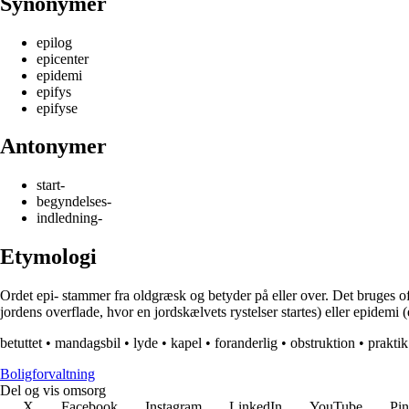
Synonymer
epilog
epicenter
epidemi
epifys
epifyse
Antonymer
start-
begyndelses-
indledning-
Etymologi
Ordet epi- stammer fra oldgræsk og betyder på eller over. Det bruges o
jordens overflade, hvor en jordskælvets rystelser startes) eller epidemi
betuttet
•
mandagsbil
•
lyde
•
kapel
•
foranderlig
•
obstruktion
•
praktik
Boligforvaltning
Del og vis omsorg
X
Facebook
Instagram
LinkedIn
YouTube
Pin