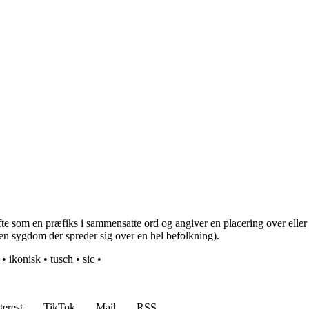
fte som en præfiks i sammensatte ord og angiver en placering over elle
 (en sygdom der spreder sig over en hel befolkning).
•
ikonisk
•
tusch
•
sic
•
terest
TikTok
Mail
RSS