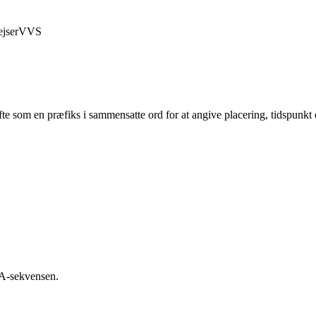
jser
VVS
te som en præfiks i sammensatte ord for at angive placering, tidspunkt e
NA-sekvensen.