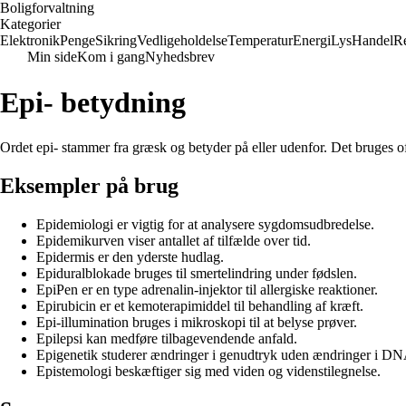
Boligforvaltning
Kategorier
Elektronik
Penge
Sikring
Vedligeholdelse
Temperatur
Energi
Lys
Handel
Re
Min side
Kom i gang
Nyhedsbrev
Epi- betydning
Ordet epi- stammer fra græsk og betyder på eller udenfor. Det bruges of
Eksempler på brug
Epidemiologi er vigtig for at analysere sygdomsudbredelse.
Epidemikurven viser antallet af tilfælde over tid.
Epidermis er den yderste hudlag.
Epiduralblokade bruges til smertelindring under fødslen.
EpiPen er en type adrenalin-injektor til allergiske reaktioner.
Epirubicin er et kemoterapimiddel til behandling af kræft.
Epi-illumination bruges i mikroskopi til at belyse prøver.
Epilepsi kan medføre tilbagevendende anfald.
Epigenetik studerer ændringer i genudtryk uden ændringer i D
Epistemologi beskæftiger sig med viden og videnstilegnelse.