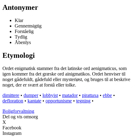
Antonymer
Klar
Gennemsigtig
Forståelig
Tydlig
Åbenlys
Etymologi
Ordet enigmatisk stammer fra det latinske ord aenigmaticus, som
igen kommer fra det græske ord ainigmatikos. Ordet henviser til
noget gådefuldt, gådefuld eller mysteriøst, og bruges til at beskrive
noget, der er svært at forstå eller tolke.
dimittere
•
dumper
•
lobbyist
•
matador
•
pirattaxa
•
ebbe
•
defloration
•
kantate
•
opportunisme
•
tegning
•
Boligforvaltning
Del og vis omsorg
X
Facebook
Instagram