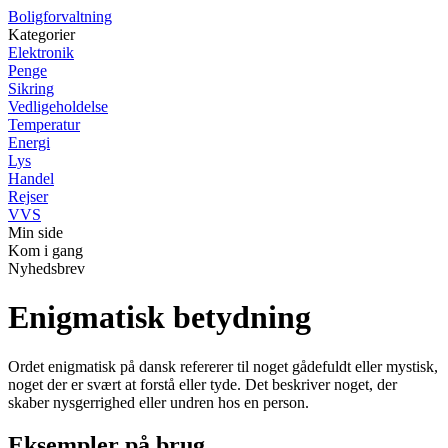
Boligforvaltning
Kategorier
Elektronik
Penge
Sikring
Vedligeholdelse
Temperatur
Energi
Lys
Handel
Rejser
VVS
Min side
Kom i gang
Nyhedsbrev
Enigmatisk betydning
Ordet enigmatisk på dansk refererer til noget gådefuldt eller mystisk,
noget der er svært at forstå eller tyde. Det beskriver noget, der
skaber nysgerrighed eller undren hos en person.
Eksempler på brug