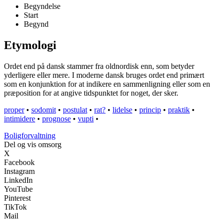
Begyndelse
Start
Begynd
Etymologi
Ordet end på dansk stammer fra oldnordisk enn, som betyder
yderligere eller mere. I moderne dansk bruges ordet end primært
som en konjunktion for at indikere en sammenligning eller som en
præposition for at angive tidspunktet for noget, der sker.
proper
•
sodomit
•
postulat
•
rat?
•
lidelse
•
princip
•
praktik
•
intimidere
•
prognose
•
vupti
•
Boligforvaltning
Del og vis omsorg
X
Facebook
Instagram
LinkedIn
YouTube
Pinterest
TikTok
Mail