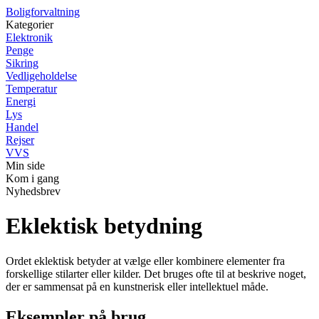
Boligforvaltning
Kategorier
Elektronik
Penge
Sikring
Vedligeholdelse
Temperatur
Energi
Lys
Handel
Rejser
VVS
Min side
Kom i gang
Nyhedsbrev
Eklektisk betydning
Ordet eklektisk betyder at vælge eller kombinere elementer fra
forskellige stilarter eller kilder. Det bruges ofte til at beskrive noget,
der er sammensat på en kunstnerisk eller intellektuel måde.
Eksempler på brug