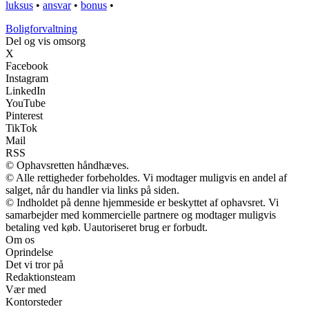
luksus
•
ansvar
•
bonus
•
Boligforvaltning
Del og vis omsorg
X
Facebook
Instagram
LinkedIn
YouTube
Pinterest
TikTok
Mail
RSS
© Ophavsretten håndhæves.
© Alle rettigheder forbeholdes. Vi modtager muligvis en andel af
salget, når du handler via links på siden.
© Indholdet på denne hjemmeside er beskyttet af ophavsret. Vi
samarbejder med kommercielle partnere og modtager muligvis
betaling ved køb. Uautoriseret brug er forbudt.
Om os
Oprindelse
Det vi tror på
Redaktionsteam
Vær med
Kontorsteder