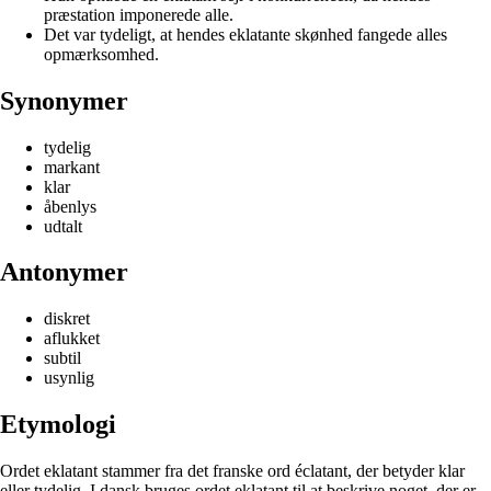
præstation imponerede alle.
Det var tydeligt, at hendes eklatante skønhed fangede alles
opmærksomhed.
Synonymer
tydelig
markant
klar
åbenlys
udtalt
Antonymer
diskret
aflukket
subtil
usynlig
Etymologi
Ordet eklatant stammer fra det franske ord éclatant, der betyder klar
eller tydelig. I dansk bruges ordet eklatant til at beskrive noget, der er