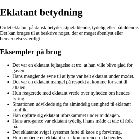
Eklatant betydning
Ordet eklatant på dansk betyder iøjnefaldende, tydelig eller påfaldende.
Det kan bruges til at beskrive noget, der er meget åbenlyst eller
bemærkelsesværdigt.
Eksempler på brug
Det var en eklatant fejltagelse at tro, at han ville blive glad for
gaven.
Hans manglende evne til at lytte var helt eklatant under mødet.
Det var en eklatant mangel på respekt at komme for sent til
aftalen.
Hun reagerede med eklatant vrede over nyheden om hendes
fyring.
Situationen udviklede sig fra almindelig uenighed til eklatant
konflikt.
Han opførte sig eklatant uforskammet under middagen.
Hans arrogance var eklatant tydelig i hans måde at tale til folk
på.
Det eklatante svigt i systemet førte til kaos og forvirring.
Hun opnåede en eklatant sejr i konkurrencen, da hendes