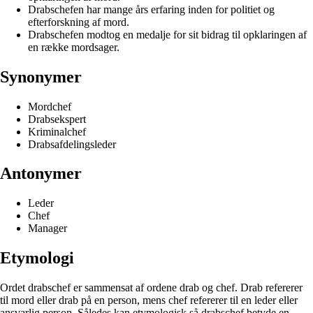
Drabschefen har mange års erfaring inden for politiet og
efterforskning af mord.
Drabschefen modtog en medalje for sit bidrag til opklaringen af
en række mordsager.
Synonymer
Mordchef
Drabsekspert
Kriminalchef
Drabsafdelingsleder
Antonymer
Leder
Chef
Manager
Etymologi
Ordet drabschef er sammensat af ordene drab og chef. Drab refererer
til mord eller drab på en person, mens chef refererer til en leder eller
ansvarlig person. Således kan etymologisk så drabschef betyde en