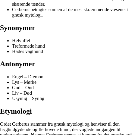
skærende tænder.
Cerberus betragtes som en af de mest skræmmende væsener i
græsk mytologi.
Synonymer
Helvuffel
Treformede hund
Hades vagthund
Antonymer
Engel – Dæmon
Lys – Mørke
God – Ond
Liv – Død
Usynlig – Synlig
Etymologi
Ordet Cerberus stammer fra græsk mytologi og henviser til den
frygtindgydende og flerhovede hund, der vogtede indgangen til
underverdenen. Navnet Cerberus menes at komme fra det græske ord