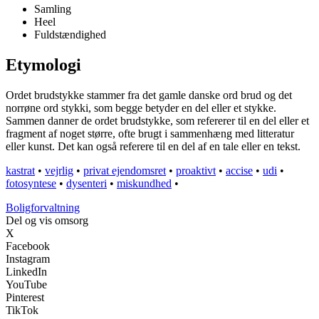
Samling
Heel
Fuldstændighed
Etymologi
Ordet brudstykke stammer fra det gamle danske ord brud og det
norrøne ord stykki, som begge betyder en del eller et stykke.
Sammen danner de ordet brudstykke, som refererer til en del eller et
fragment af noget større, ofte brugt i sammenhæng med litteratur
eller kunst. Det kan også referere til en del af en tale eller en tekst.
kastrat
•
vejrlig
•
privat ejendomsret
•
proaktivt
•
accise
•
udi
•
fotosyntese
•
dysenteri
•
miskundhed
•
Boligforvaltning
Del og vis omsorg
X
Facebook
Instagram
LinkedIn
YouTube
Pinterest
TikTok